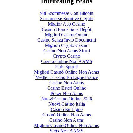
Interesting reads
Siti Scommesse Con Bitcoin
Scommesse Sportive Crypto
Miglior App Casino
Casino Bonus Sans Dépôt
Migliori Casino Online
Casino Senza Invio Documenti
Migliori Crypto Casino
Casino Non Aams Sicuri
Crypto Casino
Casino Online Non AAMS
Paris Sportif
Migliori Casinò Online Non Aams
Meilleur Casino En Ligne France
Casino Non Aams
Casino Esteri Online
Poker Non Aams
Nuovi Casino Online 2026
Nuovi Casino Italia
Casino En Ligne
Casinò Online Non Aams
Casino Non Aams
Migliori Casinò Online Non Aams
Slots Non AAMS