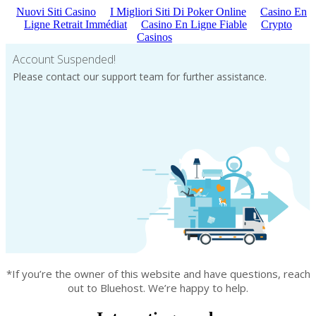
Nuovi Siti Casino
I Migliori Siti Di Poker Online
Casino En
Ligne Retrait Immédiat
Casino En Ligne Fiable
Crypto
Casinos
Account Suspended!
Please contact our support team for further assistance.
*If you’re the owner of this website and have questions, reach
out to Bluehost. We’re happy to help.