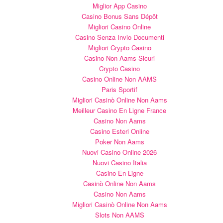
Miglior App Casino
Casino Bonus Sans Dépôt
Migliori Casino Online
Casino Senza Invio Documenti
Migliori Crypto Casino
Casino Non Aams Sicuri
Crypto Casino
Casino Online Non AAMS
Paris Sportif
Migliori Casinò Online Non Aams
Meilleur Casino En Ligne France
Casino Non Aams
Casino Esteri Online
Poker Non Aams
Nuovi Casino Online 2026
Nuovi Casino Italia
Casino En Ligne
Casinò Online Non Aams
Casino Non Aams
Migliori Casinò Online Non Aams
Slots Non AAMS