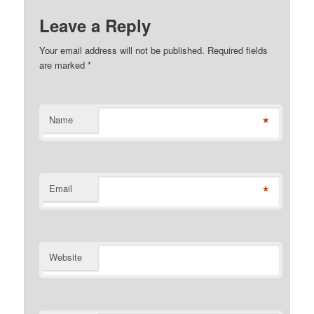
Leave a Reply
Your email address will not be published. Required fields
are marked
*
*
Name
*
Email
Website