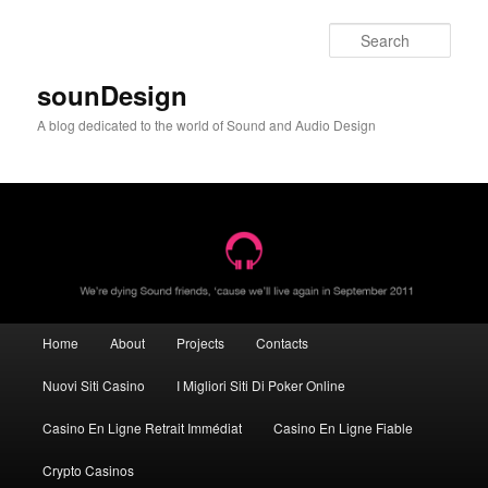
Sear
sounDesign
A blog dedicated to the world of Sound and Audio Design
Main menu
Home
About
Projects
Contacts
Skip to primary content
Skip to secondary content
Nuovi Siti Casino
I Migliori Siti Di Poker Online
Casino En Ligne Retrait Immédiat
Casino En Ligne Fiable
Crypto Casinos