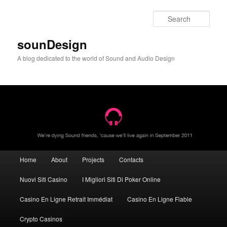
Sear
sounDesign
A blog dedicated to the world of Sound and Audio Design
Main menu
Home
About
Projects
Contacts
Skip to primary content
Skip to secondary content
Nuovi Siti Casino
I Migliori Siti Di Poker Online
Casino En Ligne Retrait Immédiat
Casino En Ligne Fiable
Crypto Casinos