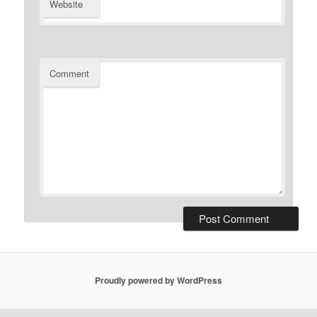
Website
Comment
Proudly powered by WordPress