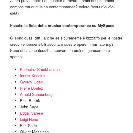
Allora proviamoci: non riuscite a trovare i brani dei più grandi
compositori di musica contemporanea? Volete farvi un’
audio-
idea
?
Eccola:
la lista della musica contemporanea su MySpace
.
Ci sono quasi tutti, anche se sicuramente è bizzarro per le nostre
orecchie ipersensibili ascoltare queste opere in formato mp3.
Ecco chi siamo riusciti a scovare, in ordine rigorosamente
sparso:
Karlheinz Stockhausen
Iannis Xenakis
Gyorgy Ligeti
Pierre Boulez
Arnold Schoenberg
Bela Bartòk
John Cage
Edgar Varese
Luigi Nono
Erik Satie
Olivier Messiaen