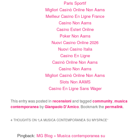
Paris Sportif
Migliori Casinò Online Non Aams
Meilleur Casino En Ligne France
Casino Non Aams
Casino Esteri Online
Poker Non Aams
Nuovi Casino Online 2026
Nuovi Casino Italia
Casino En Ligne
Casinò Online Non Aams
Casino Non Aams
Migliori Casinò Online Non Aams
Slots Non AAMS
Casino En Ligne Sans Wager
This entry was posted in
recensioni
and tagged
community
,
musica
contemporanea
by
Gianpaolo D'Amico
. Bookmark the
permalink
.
4 THOUGHTS ON “
LA MUSICA CONTEMPORANEA SU MYSPACE
”
Pingback:
MG Blog » Musica contemporanea su