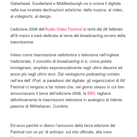
Gateshead, Sunderland e Middlesbourgh va in scena il digitale
nelle sue svariate declinazioni artistiche: dalla musica, al video,
ai videgiochi, al design.
L’edizione 2008 dell’
Audio Video Festival
si terrà dal 28 febbraio
all’8 marzo e sarà dedicata al tema del
broadcasting,
ovvero della
trasmissione.
Inteso come trasmissione radiofonica o televisiva nell’inglese
tradizionale, il concetto di
broadcasting
si è, come potete
immaginare, ampliato esponenzialmente negli ultimi decenni ed
ancor più negli ultimi anni. Dal neologismo
podcasting
coniato
nell’era dell’ iPod, ai paradossi del digitale: gli organizzatori di AV
Festival ci tengono a far notare che, nel giorno stesso in cui loro
annunciavano il tema dell’edizione 2008, la
BBC
tagliava
definitivamente le trasmissioni televisive in analogico al ridente
paesino di Withehaven, Cumbria.
Ed ecco perchè vi diamo l’annuncio della terza edizione del
Festival con un po’ di anticipo: sul sito ufficiale, alla voce