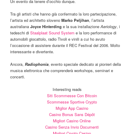
Un evento da tenere d’occhio dunque.
Tra gli artisti che hanno già confermato la loro partecipazione,
l’artista ed architetto sloveno
Marko Peljihan
, l’artista
australiana
Joyce Hinterding
e la sua installazione
Aeriology
, i
tedeschi di
Staalplaat Sound System
e la loro performance di
automobili giocattolo, radio Tivoli e vinili a cui ho avuto
l’occasione di assistere durante il REC Festival del 2006. Molto
interessante e divertente.
Ancora,
Radiophonia
, evento speciale dedicato ai pionieri della
musica elettronica che comprenderà workshops, seminari e
concerti.
Interesting reads
Siti Scommesse Con Bitcoin
Scommesse Sportive Crypto
Miglior App Casino
Casino Bonus Sans Dépôt
Migliori Casino Online
Casino Senza Invio Documenti
Migliori Crypto Casino