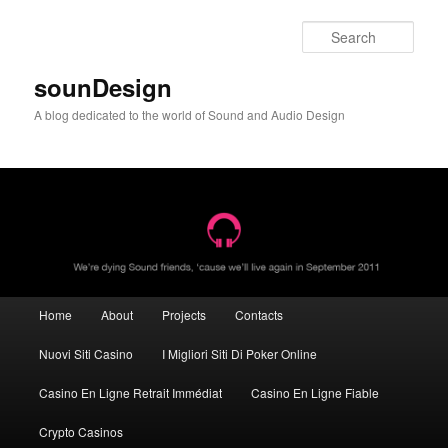
Sear
sounDesign
A blog dedicated to the world of Sound and Audio Design
Main menu
Home
About
Projects
Contacts
Skip to primary content
Skip to secondary content
Nuovi Siti Casino
I Migliori Siti Di Poker Online
Casino En Ligne Retrait Immédiat
Casino En Ligne Fiable
Crypto Casinos