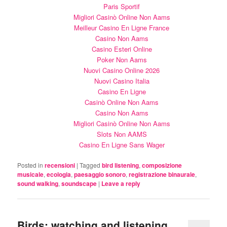
Paris Sportif
Migliori Casinò Online Non Aams
Meilleur Casino En Ligne France
Casino Non Aams
Casino Esteri Online
Poker Non Aams
Nuovi Casino Online 2026
Nuovi Casino Italia
Casino En Ligne
Casinò Online Non Aams
Casino Non Aams
Migliori Casinò Online Non Aams
Slots Non AAMS
Casino En Ligne Sans Wager
Posted in
recensioni
|
Tagged
bird listening
,
composizione
musicale
,
ecologia
,
paesaggio sonoro
,
registrazione binaurale
,
sound walking
,
soundscape
|
Leave a reply
Birds: watching and listening