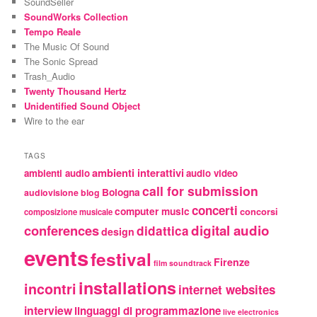
SoundSeller
SoundWorks Collection
Tempo Reale
The Music Of Sound
The Sonic Spread
Trash_Audio
Twenty Thousand Hertz
Unidentified Sound Object
Wire to the ear
TAGS
ambienti interattivi
ambienti audio
audio video
call for submission
Bologna
audiovisione
blog
concerti
computer music
concorsi
composizione musicale
conferences
digital audio
didattica
design
events
festival
Firenze
film soundtrack
installations
incontri
internet websites
interview
linguaggi di programmazione
live electronics