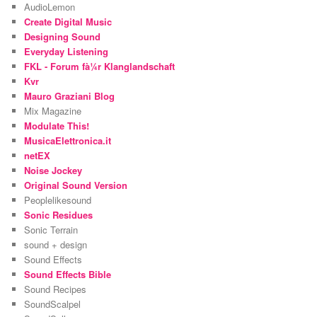
AudioLemon
Create Digital Music
Designing Sound
Everyday Listening
FKL - Forum fà¼r Klanglandschaft
Kvr
Mauro Graziani Blog
Mix Magazine
Modulate This!
MusicaElettronica.it
netEX
Noise Jockey
Original Sound Version
Peoplelikesound
Sonic Residues
Sonic Terrain
sound + design
Sound Effects
Sound Effects Bible
Sound Recipes
SoundScalpel