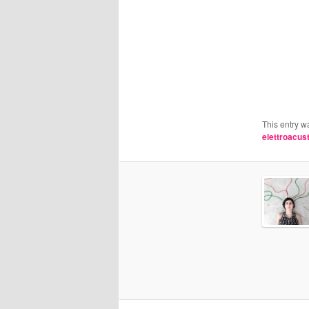
This entry w
elettroacus