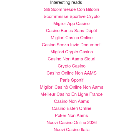
Interesting reads
Siti Scommesse Con Bitcoin
Scommesse Sportive Crypto
Miglior App Casino
Casino Bonus Sans Dépôt
Migliori Casino Online
Casino Senza Invio Documenti
Migliori Crypto Casino
Casino Non Aams Sicuri
Crypto Casino
Casino Online Non AAMS
Paris Sportif
Migliori Casinò Online Non Aams
Meilleur Casino En Ligne France
Casino Non Aams
Casino Esteri Online
Poker Non Aams
Nuovi Casino Online 2026
Nuovi Casino Italia