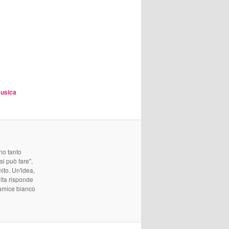
usica
ono tanto
si può fare",
nito. Un'idea,
lta risponde
camice bianco