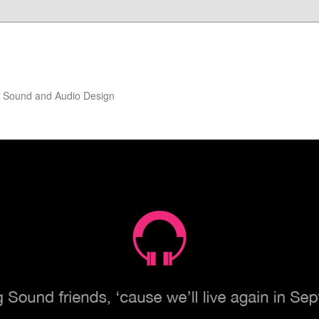
of Sound and Audio Design