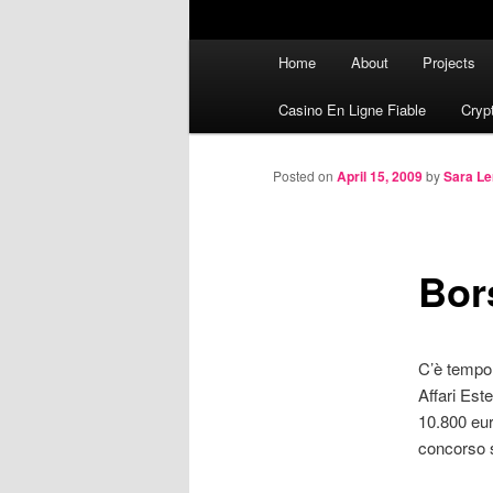
Main menu
Home
About
Projects
Skip to primary content
Skip to secondary content
Casino En Ligne Fiable
Cryp
Posted on
April 15, 2009
by
Sara Le
Bor
C’è tempo 
Affari Est
10.800 eur
concorso si