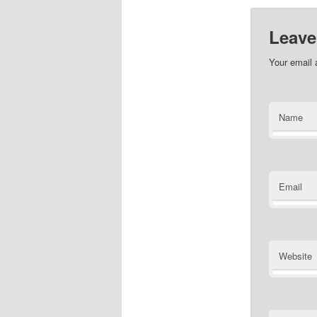
Leave
Your email 
Name
Email
Website