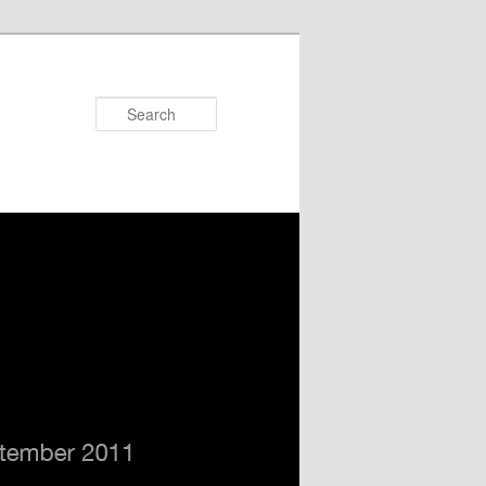
Search