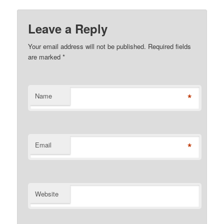
Leave a Reply
Your email address will not be published. Required fields
are marked
*
*
Name
*
Email
Website