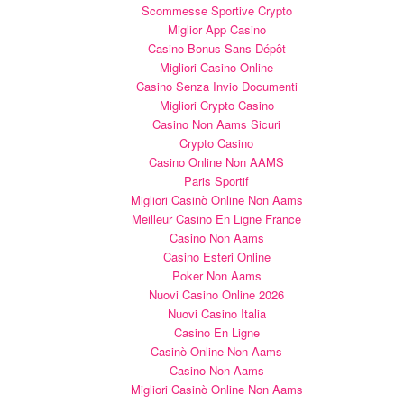
Scommesse Sportive Crypto
Miglior App Casino
Casino Bonus Sans Dépôt
Migliori Casino Online
Casino Senza Invio Documenti
Migliori Crypto Casino
Casino Non Aams Sicuri
Crypto Casino
Casino Online Non AAMS
Paris Sportif
Migliori Casinò Online Non Aams
Meilleur Casino En Ligne France
Casino Non Aams
Casino Esteri Online
Poker Non Aams
Nuovi Casino Online 2026
Nuovi Casino Italia
Casino En Ligne
Casinò Online Non Aams
Casino Non Aams
Migliori Casinò Online Non Aams