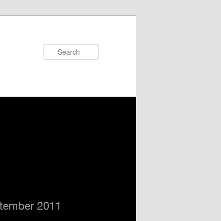
Search