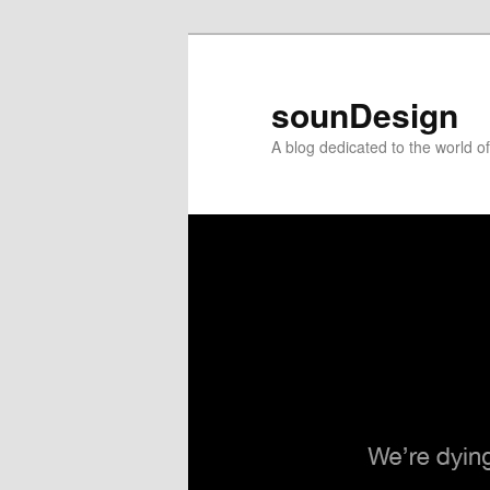
sounDesign
A blog dedicated to the world 