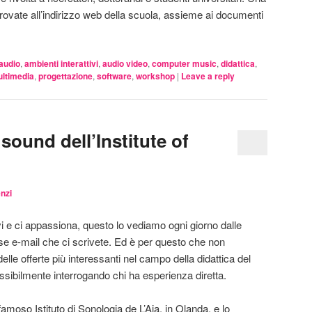
 trovate all’indirizzo web della scuola, assieme ai documenti
audio
,
ambienti interattivi
,
audio video
,
computer music
,
didattica
,
ltimedia
,
progettazione
,
software
,
workshop
|
Leave a reply
i sound dell’Institute of
nzi
 e ci appassiona, questo lo vediamo ogni giorno dalle
se e-mail che ci scrivete. Ed è per questo che non
lle offerte più interessanti nel campo della didattica del
possibilmente interrogando chi ha esperienza diretta.
amoso Istituto di Sonologia de L’Aja, in Olanda, e lo