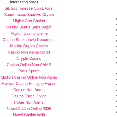
Interesting reads
Siti Scommesse Con Bitcoin
Scommesse Sportive Crypto
Miglior App Casino
Casino Bonus Sans Dépôt
Migliori Casino Online
Casino Senza Invio Documenti
Migliori Crypto Casino
Casino Non Aams Sicuri
Crypto Casino
Casino Online Non AAMS
Paris Sportif
Migliori Casinò Online Non Aams
Meilleur Casino En Ligne France
Casino Non Aams
Casino Esteri Online
Poker Non Aams
Nuovi Casino Online 2026
Nuovi Casino Italia