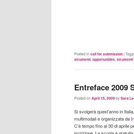
Posted in
call for submission
|
Tagg
strumenti
,
opportunities
,
strumenti 
Entreface 2009
Posted on
April 15, 2009
by
Sara Le
Si svolgerà quest’anno in Italia
multimodali e organizzata da
I
C’è tempo fino al 30 di aprile pe
iscrizione. La scuola è gratuita 