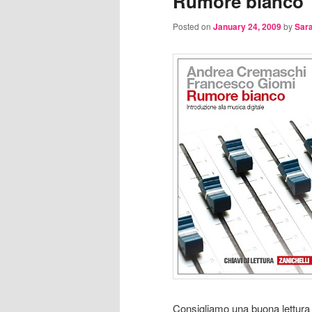
Rumore bianco
Posted on
January 24, 2009
by
Sara
Consigliamo una buona lettura p