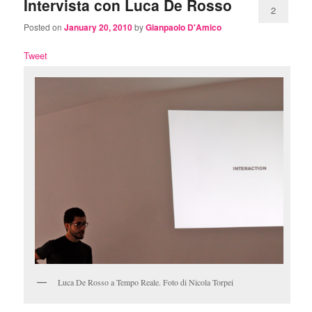
Intervista con Luca De Rosso
2
Posted on
January 20, 2010
by
Gianpaolo D'Amico
Tweet
Luca De Rosso a Tempo Reale. Foto di Nicola Torpei