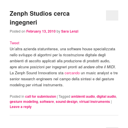
Zenph Studios cerca
ingegneri
Posted on
February 13, 2010
by
Sara Lenzi
Tweet
Un’altra azienda statunitense, una software house specializzata
nello sviluppo di algoritmi per la ricostruzione digitale degli
ambienti di ascolto applicati alla produzione di prodotti audio,
apre alcune posizioni per ingegneri pronti ad
andare oltre il MIDI
.
La Zenph Sound Innovations sta
cercando
un music analyst e tre
senior research engineers nel campo della sintesi e del gesture
modeling per virtual instruments.
Posted in
call for submission
|
Tagged
ambienti audio
,
digital audio
,
gesture modeling
,
software
,
sound design
,
virtual instruments
|
Leave a reply