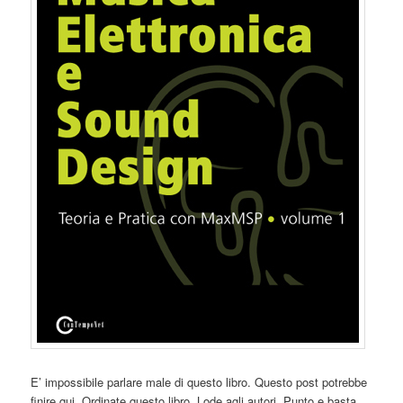
E’ impossibile parlare male di questo libro. Questo post potrebbe
finire qui. Ordinate questo libro. Lode agli autori. Punto e basta.