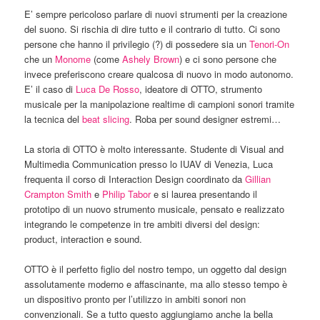
E’ sempre pericoloso parlare di nuovi strumenti per la creazione
del suono. Si rischia di dire tutto e il contrario di tutto. Ci sono
persone che hanno il privilegio (?) di possedere sia un
Tenori-On
che un
Monome
(come
Ashely Brown
) e ci sono persone che
invece preferiscono creare qualcosa di nuovo in modo autonomo.
E’ il caso di
Luca De Rosso
, ideatore di OTTO, strumento
musicale per la manipolazione realtime di campioni sonori tramite
la tecnica del
beat slicing
. Roba per sound designer estremi…
La storia di OTTO è molto interessante. Studente di Visual and
Multimedia Communication presso lo IUAV di Venezia, Luca
frequenta il corso di Interaction Design coordinato da
Gillian
Crampton Smith
e
Philip Tabor
e si laurea presentando il
prototipo di un nuovo strumento musicale, pensato e realizzato
integrando le competenze in tre ambiti diversi del design:
product, interaction e sound.
OTTO è il perfetto figlio del nostro tempo, un oggetto dal design
assolutamente moderno e affascinante, ma allo stesso tempo è
un dispositivo pronto per l’utilizzo in ambiti sonori non
convenzionali. Se a tutto questo aggiungiamo anche la bella