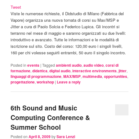
Tweet
Viste le numerose richieste, il Didstudio di Milano (Fabbrica del
Vapore) organizza una nuova tornata di corsi su Max/MSP e
Jitter a cura di Paolo Solcia e Federico Lupica. Gli incontri si
terranno nel mese di maggio e saranno organizzati su due livelli:
introduttivo e avanzato. Tutte le informazioni e le modalità di
iscrizione sul sito. Costo del corso: 120,00 euro i singoli livelli,
160 per chi volesse seguirli entrambi, 50 euro il singolo incontro.
Posted in
events
|
Tagged
ambienti audio
,
audio video
,
corsi di
formazione
,
didattica
,
digital audio
,
interactive environments
,
jitter
,
linguaggi di programmazione
,
MAX/MSP
,
multimedia
,
opportunities
,
progettazione
,
workshop
|
Leave a reply
6th Sound and Music
Computing Conference &
Summer School
Posted on
April 8, 2009
by
Sara Lenzi