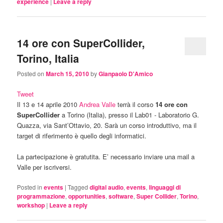
experience
|
Leave a reply
14 ore con SuperCollider,
Torino, Italia
Posted on
March 15, 2010
by
Gianpaolo D'Amico
Tweet
Il 13 e 14 aprile 2010
Andrea Valle
terrà il corso
14 ore con
SuperCollider
a Torino (Italia), presso il Lab01 - Laboratorio G.
Quazza, via Sant’Ottavio, 20. Sarà un corso introduttivo, ma il
target di riferimento è quello degli informatici.
La partecipazione è gratutita. E’ necessario inviare una mail a
Valle per iscriversi.
Posted in
events
|
Tagged
digital audio
,
events
,
linguaggi di
programmazione
,
opportunities
,
software
,
Super Collider
,
Torino
,
workshop
|
Leave a reply