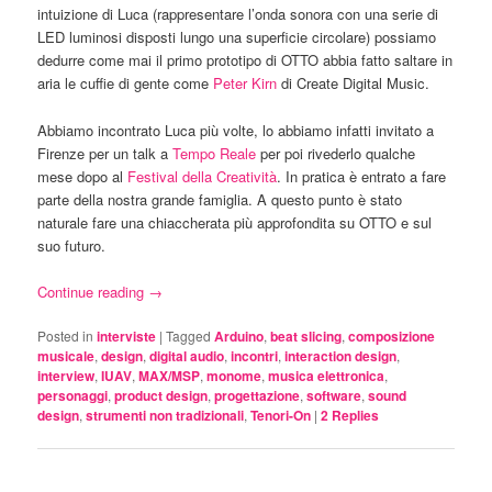
intuizione di Luca (rappresentare l’onda sonora con una serie di
LED luminosi disposti lungo una superficie circolare) possiamo
dedurre come mai il primo prototipo di OTTO abbia fatto saltare in
aria le cuffie di gente come
Peter Kirn
di Create Digital Music.
Abbiamo incontrato Luca più volte, lo abbiamo infatti invitato a
Firenze per un talk a
Tempo Reale
per poi rivederlo qualche
mese dopo al
Festival della Creatività
. In pratica è entrato a fare
parte della nostra grande famiglia. A questo punto è stato
naturale fare una chiaccherata più approfondita su OTTO e sul
suo futuro.
Continue reading
→
Posted in
interviste
|
Tagged
Arduino
,
beat slicing
,
composizione
musicale
,
design
,
digital audio
,
incontri
,
interaction design
,
interview
,
IUAV
,
MAX/MSP
,
monome
,
musica elettronica
,
personaggi
,
product design
,
progettazione
,
software
,
sound
design
,
strumenti non tradizionali
,
Tenori-On
|
2
Replies