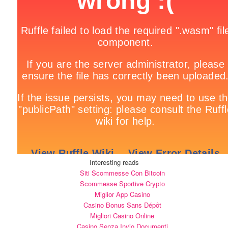
Interesting reads
Siti Scommesse Con Bitcoin
Scommesse Sportive Crypto
Miglior App Casino
Casino Bonus Sans Dépôt
Migliori Casino Online
Casino Senza Invio Documenti