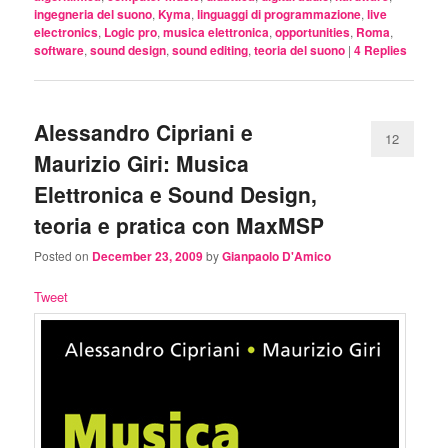
ingegneria del suono
,
Kyma
,
linguaggi di programmazione
,
live
electronics
,
Logic pro
,
musica elettronica
,
opportunities
,
Roma
,
software
,
sound design
,
sound editing
,
teoria del suono
|
4
Replies
Alessandro Cipriani e
12
Maurizio Giri: Musica
Elettronica e Sound Design,
teoria e pratica con MaxMSP
Posted on
December 23, 2009
by
Gianpaolo D'Amico
Tweet