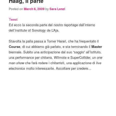
Haag, II parte
Posted on
March 6, 2009
by
Sara Lenzi
Tweet
Ed ecco la seconda parte del nostro reportage dall’interno
dell’Institute of Sonology de L’Aja.
Stavolta la palla passa a Tomer Harari, che ha frequentato il
Course
, di cui abbiamo già parlato, e sta terminando il
Master
biennale. Subito una anticipazione dal suo “saggio” all’Istituto,
una performance per chitarra, WIImote e SuperCollider, un
one
man show
che farà rodere i chitarristi, una applicazione di
live
electronics
molto interessante. Ascoltare per credere…