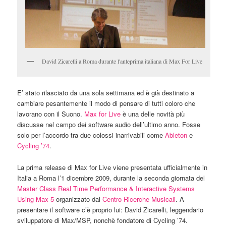
David Zicarelli a Roma durante l'anteprima italiana di Max For Live
E’ stato rilasciato da una sola settimana ed è già destinato a
cambiare pesantemente il modo di pensare di tutti coloro che
lavorano con il Suono.
Max for Live
è una delle novità più
discusse nel campo dei software audio dell’ultimo anno. Fosse
solo per l’accordo tra due colossi inarrivabili come
Ableton
e
Cycling ’74
.
La prima release di Max for Live viene presentata ufficialmente in
Italia a Roma l’1 dicembre 2009, durante la seconda giornata del
Master Class Real Time Performance & Interactive Systems
Using Max 5
organizzato dal
Centro Ricerche Musicali
. A
presentare il software c’è proprio lui: David Zicarelli, leggendario
sviluppatore di Max/MSP, nonchè fondatore di Cycling ’74.