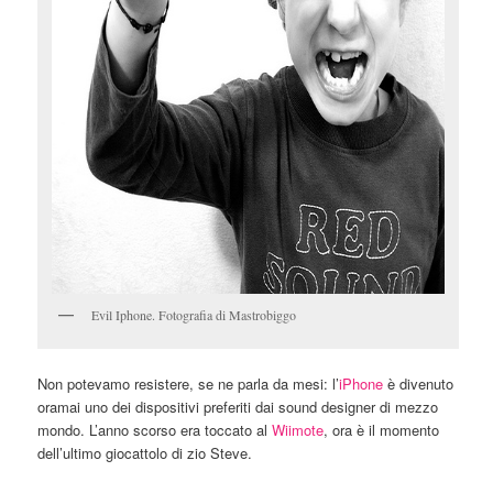
Evil Iphone. Fotografia di Mastrobiggo
Non potevamo resistere, se ne parla da mesi: l’
iPhone
è divenuto
oramai uno dei dispositivi preferiti dai sound designer di mezzo
mondo. L’anno scorso era toccato al
Wiimote
, ora è il momento
dell’ultimo giocattolo di zio Steve.