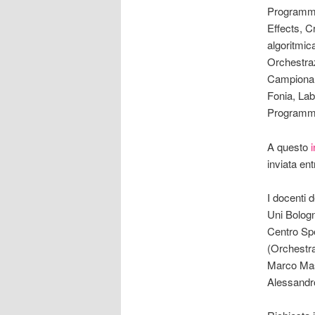
Programmi
Effects, C
algoritmic
Orchestraz
Campionam
Fonia, Labe
Programma
A questo
i
inviata en
I docenti 
Uni Bologn
Centro Spe
(Orchestra
Marco Mass
Alessandro