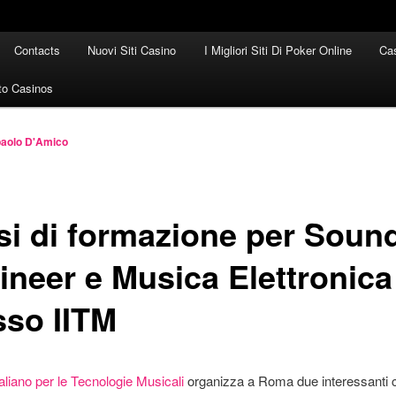
Contacts
Nuovi Siti Casino
I Migliori Siti Di Poker Online
Cas
to Casinos
paolo D'Amico
si di formazione per Soun
ineer e Musica Elettronica
sso IITM
Italiano per le Tecnologie Musicali
organizza a Roma due interessanti c