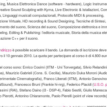
ng, Musica Elettronica Dance (software - hardware), Logic Instrume
reative Sound Sculpting with Kyma, Live Electronic & Istallazioni, C
a, Linguaggi musicali computazionali, Protocollo MIDI & processing,
ione Virtuale, HD recording & Sound Designing, Tecniche di Sintesi,
ento del suono, Scienza del suono, Composizione elettronica e imm
ling, Editing & Publishing: l’editoria musicale, Storia della musica ele
zione C++ per il suono.
ndirizzo
è possibile scaricare il bando. La domanda di iscrizione dev
tro il 10 gennaio 2010. La quota per partecipare al corso è di 4.800 eur
del corso sono: Enrico Cosimi (IITM - Uni Torvergata), Silvio Relandini
a), Maurizio Gabrieli (Cons. S. Cecilia), Maurizio Duka Moroni (Audi
rimentale Cinematografia), Franco Liberati (IITM), Antonio Genovino
lSound), Francesco Bruni (Frankie hi-nrg), Federico Placidi (
U.S.O. p
imi (RAI), Stefano Daino (i3 - DSP-4), Fabio Sestili, Giulio Maresca
 Pierotti, Antonino Chiaramonte, Paolo Pierelli (point of view records)