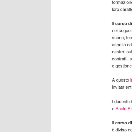
formazione
loro caratt
Il
corso d
nei seguent
suono, tec
ascolto ed 
nastro, o
contratti,
e gestione c
A questo
i
inviata en
I docenti 
e
Paolo Pie
Il
corso di
è diviso n