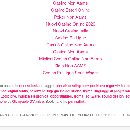
Casino Non Aams
Casino Esteri Online
Poker Non Aams
Nuovi Casino Online 2026
Nuovi Casino Italia
Casino En Ligne
Casinò Online Non Aams
Casino Non Aams
Migliori Casinò Online Non Aams
Slots Non AAMS
Casino En Ligne Sans Wager
as posted in
recensioni
and tagged
circuit bending
,
composizione algoritimica
,
c
ttica
,
digital audio
,
hardware
,
ingegneria del suono
,
Kyma
,
linguaggi di program
,
Logic pro
,
musica elettronica
,
opportunities
,
Roma
,
software
,
sound design
,
so
suono
by
Gianpaolo D'Amico
. Bookmark the
permalink
.
ON “
CORSI DI FORMAZIONE PER SOUND ENGINEER E MUSICA ELETTRONICA PRESSO IIT