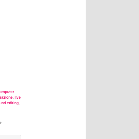
omputer
mazione
,
live
und editing
,
M
”