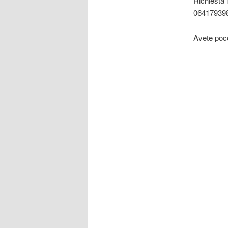
Richiesta i
0641793984
Avete poco