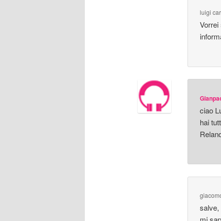
luigi ca
Vorrei
inform
Gianpa
ciao Lu
hai tu
Reland
giacomo
salve,
mi sap