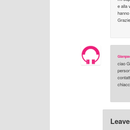
e alla
hanno 
Grazie
Gianpa
ciao G
person
contat
chiacc
Leave