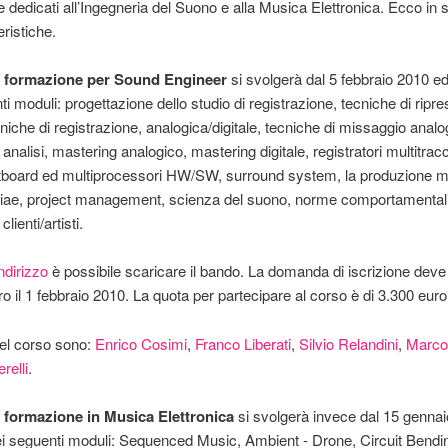
 dedicati all’Ingegneria del Suono e alla Musica Elettronica. Ecco in si
eristiche.
i formazione per Sound Engineer
si svolgerà dal 5 febbraio 2010 ed
i moduli: progettazione dello studio di registrazione, tecniche di ripre
niche di registrazione, analogica/digitale, tecniche di missaggio analo
analisi, mastering analogico, mastering digitale, registratori multitrac
utboard ed multiprocessori HW/SW, surround system, la produzione m
 siae, project management, scienza del suono, norme comportamentali
lienti/artisti.
ndirizzo
è possibile scaricare il bando. La domanda di iscrizione dev
tro il 1 febbraio 2010. La quota per partecipare al corso è di 3.300 euro
del corso sono:
Enrico Cosimi
,
Franco Liberati
,
Silvio Relandini
,
Marco
relli
.
 formazione in Musica Elettronica
si svolgerà invece dal 15 genna
ei seguenti moduli: Sequenced Music, Ambient - Drone, Circuit Bendi