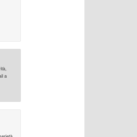
ità,
il a
serietà