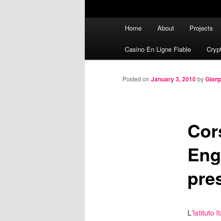
Main menu
Home
About
Projects
Skip to primary content
Skip to secondary content
Casino En Ligne Fiable
Cryp
Posted on
January 3, 2010
by
Gian
Cor
Eng
pre
Lʼ
Istituto 