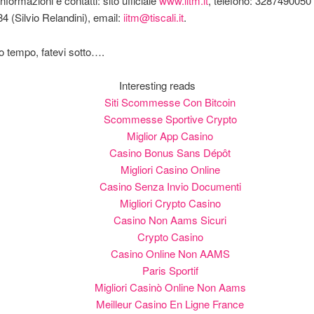
nformazioni e contatti: sito ufficiale
www.iitm.it
, telefono: 3287490050
 (Silvio Relandini), email:
iitm@tiscali.it
.
 tempo, fatevi sotto….
Interesting reads
Siti Scommesse Con Bitcoin
Scommesse Sportive Crypto
Miglior App Casino
Casino Bonus Sans Dépôt
Migliori Casino Online
Casino Senza Invio Documenti
Migliori Crypto Casino
Casino Non Aams Sicuri
Crypto Casino
Casino Online Non AAMS
Paris Sportif
Migliori Casinò Online Non Aams
Meilleur Casino En Ligne France