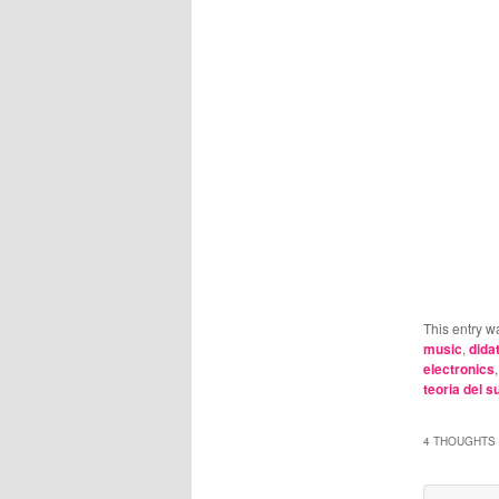
This entry w
music
,
dida
electronics
teoria del 
4 THOUGHTS 