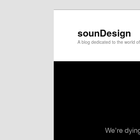
sounDesign
A blog dedicated to the world 