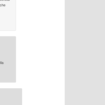
 che
lla