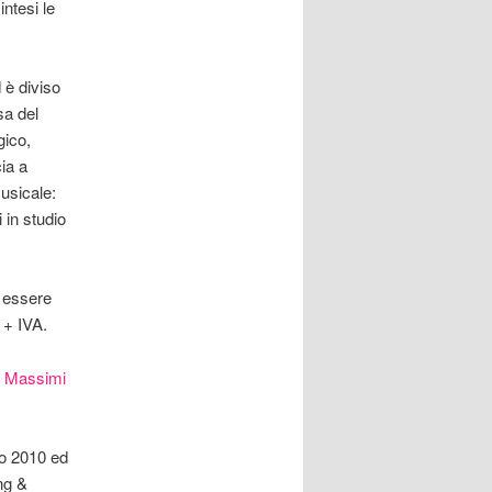
ntesi le
 è diviso
sa del
gico,
cia a
usicale:
 in studio
e essere
 + IVA.
 Massimi
io 2010 ed
ng &