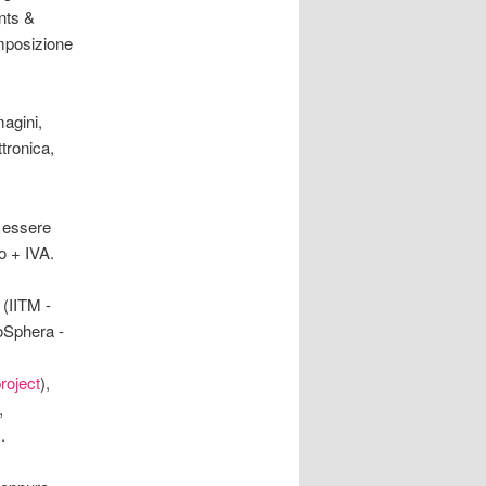
nts &
omposizione
agini,
ttronica,
e essere
o + IVA.
 (IITM -
oSphera -
roject
),
,
.