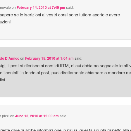
rnovale
on
February 14, 2010 at 7:45 pm
said:
 sapere se le iscrizioni ai vostri corsi sono tuttora aperte e avere
azioni
olo D'Amico
on
February 15, 2010 at 1:04 am
said:
igi, il post si riferisce ai corsi di IITM, di cui abbiamo segnalato le attiv
tto i contatti in fondo al post, puoi direttamente chiamare o mandare ma
ini
 pizzi
on
June 15, 2010 at 12:00 am
said:
reste dare qualche informazione in più su questa scuola rispetto alla 