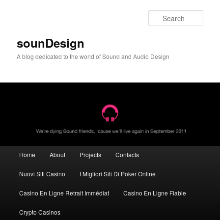
Sear
sounDesign
A blog dedicated to the world of Sound and Audio Design
Main menu
Home
About
Projects
Contacts
Skip to primary content
Skip to secondary content
Nuovi Siti Casino
I Migliori Siti Di Poker Online
Casino En Ligne Retrait Immédiat
Casino En Ligne Fiable
Crypto Casinos