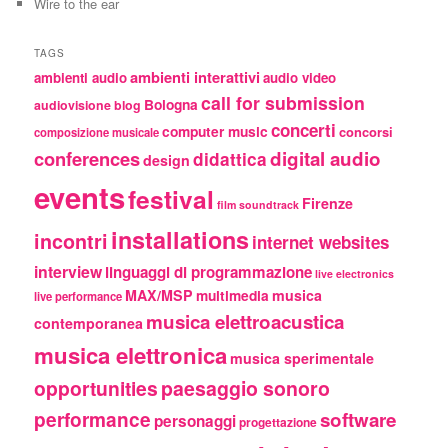
Wire to the ear
TAGS
ambienti interattivi
ambienti audio
audio video
call for submission
Bologna
audiovisione
blog
concerti
computer music
concorsi
composizione musicale
conferences
digital audio
didattica
design
events
festival
Firenze
film soundtrack
installations
incontri
internet websites
interview
linguaggi di programmazione
live electronics
MAX/MSP
multimedia
musica
live performance
musica elettroacustica
contemporanea
musica elettronica
musica sperimentale
opportunities
paesaggio sonoro
performance
software
personaggi
progettazione