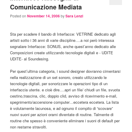
Comunicazione Mediata
Posted on
November 14, 2006
by
Sara Lenzi
Sta per scadere il bando di Interfacce: VETRINE dedicato agli
artisti sotto i 36 anni di varie discipline….a noi però interessa
segnalare Interfacce: SONUS, anche quest’anno dedicato alle
Composizioni create utilizzando tecnologie digitali e - UDITE
UDITE- al Soundesing.
Per quest’ultima categoria, i sound designer dovranno cimentarsi
nella realizzazione di un set sonoro, creato utilizzando le
tecnologie digitali, per sonorizzare le operazioni tipo di un
interfaccia utente. e cioè dire….apri un file/ chiudi un file, svuota
cestino,trascina, clic, doppio clid, avviso di ricevimento e-mail,
spegnimento/accensione computer…eccetera eccetera. La lista
è volutamente lacunosa, e ad ognuno il compito di “scovare”
nuovi suoni per azioni orami diventate di routine. Talmente di
routine che spesso è conveniente eliminare i suoni di default per
non restarne stravolti.