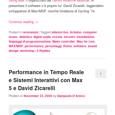
Using Max 5
organizzato dal
Centro Ricerche Musicali
. A
presentare il software c’è proprio lui: David Zicarelli, leggendario
sviluppatore di Max/MSP, nonchè fondatore di Cycling ’74.
Continue reading
→
Posted in
recensioni
|
Tagged
ableton live
,
Arduino
,
computer
music
,
didattica
,
digital audio
,
events
,
incontri
,
installations
,
linguaggi di programmazione
,
Make controller
,
Max for Live
,
MAX/MSP
,
performance
,
personaggi
,
Roma
,
software
,
sound
design
,
workshop
|
5
Replies
Performance in Tempo Reale
1
e Sistemi Interattivi con Max
5 e David Zicarelli
Posted on
November 23, 2009
by
Gianpaolo D'Amico