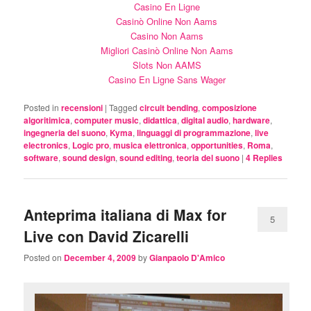
Casino En Ligne
Casinò Online Non Aams
Casino Non Aams
Migliori Casinò Online Non Aams
Slots Non AAMS
Casino En Ligne Sans Wager
Posted in
recensioni
|
Tagged
circuit bending
,
composizione
algoritimica
,
computer music
,
didattica
,
digital audio
,
hardware
,
ingegneria del suono
,
Kyma
,
linguaggi di programmazione
,
live
electronics
,
Logic pro
,
musica elettronica
,
opportunities
,
Roma
,
software
,
sound design
,
sound editing
,
teoria del suono
|
4
Replies
Anteprima italiana di Max for
5
Live con David Zicarelli
Posted on
December 4, 2009
by
Gianpaolo D'Amico