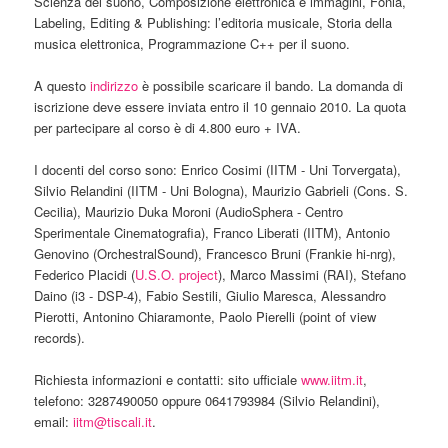
Scienza del suono, Composizione elettronica e immagini, Fonia,
Labeling, Editing & Publishing: l’editoria musicale, Storia della
musica elettronica, Programmazione C++ per il suono.
A questo
indirizzo
è possibile scaricare il bando. La domanda di
iscrizione deve essere inviata entro il 10 gennaio 2010. La quota
per partecipare al corso è di 4.800 euro + IVA.
I docenti del corso sono: Enrico Cosimi (IITM - Uni Torvergata),
Silvio Relandini (IITM - Uni Bologna), Maurizio Gabrieli (Cons. S.
Cecilia), Maurizio Duka Moroni (AudioSphera - Centro
Sperimentale Cinematografia), Franco Liberati (IITM), Antonio
Genovino (OrchestralSound), Francesco Bruni (Frankie hi-nrg),
Federico Placidi (
U.S.O. project
), Marco Massimi (RAI), Stefano
Daino (i3 - DSP-4), Fabio Sestili, Giulio Maresca, Alessandro
Pierotti, Antonino Chiaramonte, Paolo Pierelli (point of view
records).
Richiesta informazioni e contatti: sito ufficiale
www.iitm.it
,
telefono: 3287490050 oppure 0641793984 (Silvio Relandini),
email:
iitm@tiscali.it
.