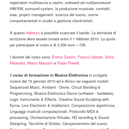
registratori multitraccia a nastro, outboard ed multiprocessori
HW/SW, surround system, la produzione musicale: contratti,
siae, project management, scienza del suono, norme
comportamentali in studio e gestione clienti/artisti.
A questo
indirizzo
è possibile scaricare il bando. La domanda di
iscrizione deve essere inviata entro il 1 febbraio 2010. La quota
per partecipare al corso è di 3.300 euro + IVA.
I docenti del corso sono:
Enrico Cosimi
,
Franco Liberati
,
Silvio
Relandini
,
Marco Massimi
e
Paolo Pierelli
.
Il
corso di formazione in Musica Elettronica
si svolgerà
invece dal 15 gennaio 2010 ed è diviso nei seguenti moduli:
Sequenced Music, Ambient - Drone, Circuit Bending &
Programming, Musica Elettronica Dance (software - hardware),
Logic Instruments & Effects, Creative Sound Sculpting with
Kyma, Live Electronic & Istallazioni, Composizione algoritmica,
Linguaggi musicali computazionali, Protocollo MIDI &
processing, Orchestrazione Virtuale, HD recording & Sound
Designing, Tecniche di Sintesi, Campionamento del suono,