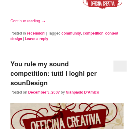
Continue reading
→
Posted in
recensioni
|
Tagged
community
,
competition
,
contest
,
design
|
Leave a reply
You rule my sound
competition: tutti i loghi per
sounDesign
Posted on
December 3, 2007
by
Gianpaolo D'Amico