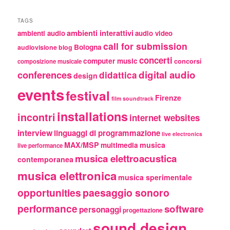
TAGS
ambienti interattivi
ambienti audio
audio video
call for submission
Bologna
audiovisione
blog
concerti
computer music
concorsi
composizione musicale
conferences
digital audio
didattica
design
events
festival
Firenze
film soundtrack
installations
incontri
internet websites
interview
linguaggi di programmazione
live electronics
MAX/MSP
multimedia
musica
live performance
musica elettroacustica
contemporanea
musica elettronica
musica sperimentale
opportunities
paesaggio sonoro
performance
software
personaggi
progettazione
sound design