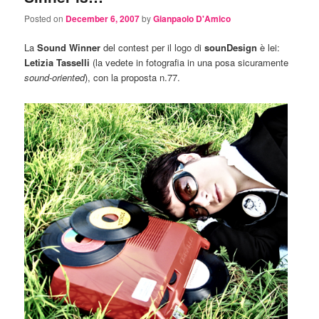
Posted on
December 6, 2007
by
Gianpaolo D'Amico
La
Sound Winner
del contest per il logo di
sounDesign
è lei:
Letizia Tasselli
(la vedete in fotografia in una posa sicuramente
sound-oriented
), con la proposta n.77.