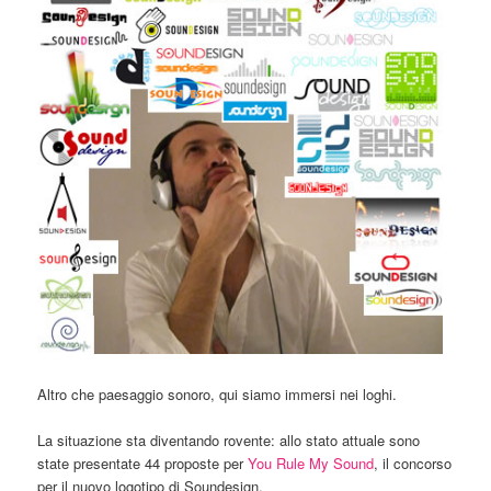
Altro che paesaggio sonoro, qui siamo immersi nei loghi.
La situazione sta diventando rovente: allo stato attuale sono
state presentate 44 proposte per
You Rule My Sound
, il concorso
per il nuovo logotipo di Soundesign.