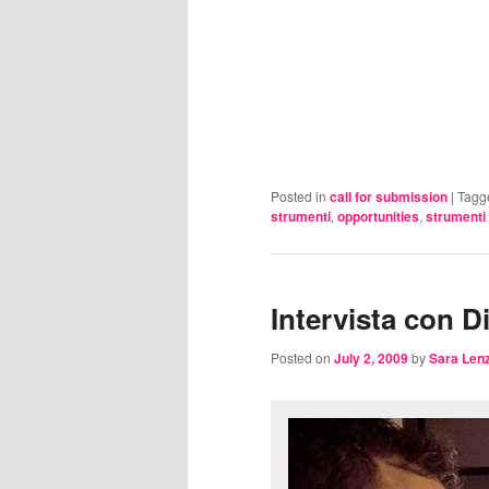
Posted in
call for submission
|
Tagg
strumenti
,
opportunities
,
strumenti 
Intervista con 
Posted on
July 2, 2009
by
Sara Lenz