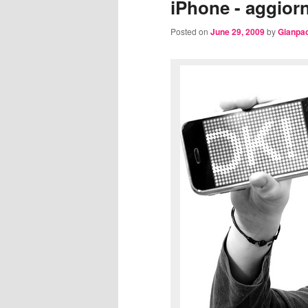
iPhone - aggior
Posted on
June 29, 2009
by
Gianpa