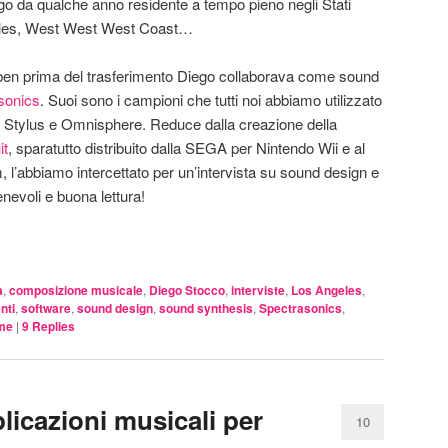
o da qualche anno residente a tempo pieno negli Stati
geles, West West West Coast…
en prima del trasferimento Diego collaborava come sound
sonics
. Suoi sono i campioni che tutti noi abbiamo utilizzato
Stylus e Omnisphere. Reduce dalla creazione della
it
, sparatutto distribuito dalla SEGA per Nintendo Wii e al
m, l’abbiamo intercettato per un’intervista su sound design e
nevoli e buona lettura!
a
,
composizione musicale
,
Diego Stocco
,
interviste
,
Los Angeles
,
nti
,
software
,
sound design
,
sound synthesis
,
Spectrasonics
,
me
|
9
Replies
plicazioni musicali per
10