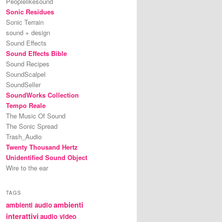
Peoplelikesound
Sonic Residues
Sonic Terrain
sound + design
Sound Effects
Sound Effects Bible
Sound Recipes
SoundScalpel
SoundSeller
SoundWorks Collection
Tempo Reale
The Music Of Sound
The Sonic Spread
Trash_Audio
Twenty Thousand Hertz
Unidentified Sound Object
Wire to the ear
TAGS
ambienti
ambienti audio
interattivi
audio video