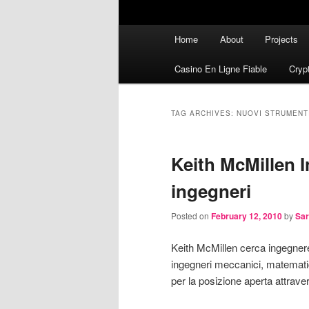
Main menu
Home
About
Projects
Skip to primary content
Skip to secondary content
Casino En Ligne Fiable
Cryp
TAG ARCHIVES:
NUOVI STRUMENT
Keith McMillen 
ingegneri
Posted on
February 12, 2010
by
Sar
Keith McMillen cerca ingegnere
ingegneri meccanici, matematici
per la posizione aperta attraver