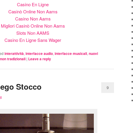
Casino En Ligne
Casinò Online Non Aams
Casino Non Aams
Migliori Casinò Online Non Aams
Slots Non AAMS
Casino En Ligne Sans Wager
ed
interattività
,
interfacce audio
,
interfacce musicali
,
nuovi
non tradizionali
|
Leave a reply
Diego Stocco
9
i