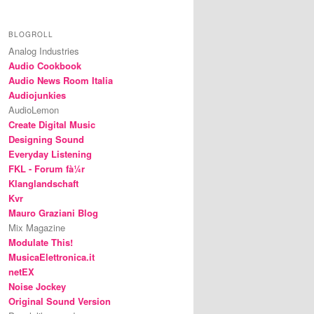
BLOGROLL
Analog Industries
Audio Cookbook
Audio News Room Italia
Audiojunkies
AudioLemon
Create Digital Music
Designing Sound
Everyday Listening
FKL - Forum fà¼r
Klanglandschaft
Kvr
Mauro Graziani Blog
Mix Magazine
Modulate This!
MusicaElettronica.it
netEX
Noise Jockey
Original Sound Version