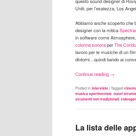
questo sound designer di Rovig
Uniti, per l’esatezza, Los An
Abbiamo anche scoperto che b
designer con la mitica
Spectra
in software come Atmosphere, 
colonna sonora
per
The Condu
lavoro per le musiche di un fil
dintorni…quindi bando ai conve
Continue reading
→
Posted in
interviste
|
Tagged
cinem
musica sperimentale
,
nuovi strume
strumenti non tradizionali
,
videoga
La lista delle ap