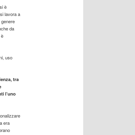
si è
i lavora a
n genere
anche da
 è
ni, uso
ienza, tra
e
ti l’uno
onalizzare
a era
brano