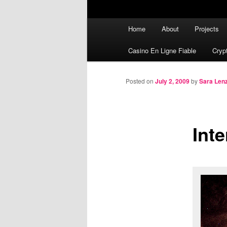
Main menu
Home
About
Projects
Skip to primary content
Skip to secondary content
Casino En Ligne Fiable
Cryp
Posted on
July 2, 2009
by
Sara Lenz
Int