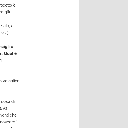
rogetto è
no già
r
ziale, a
o : )
sigli e
r. Qual è
i
o volentieri
lcosa di
a va
menti che
onoscere i