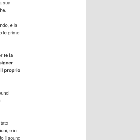
a sua
he.
do, e la
o le prime
 te la
signer
il proprio
sound
i
stato
oni, e in
o il sound