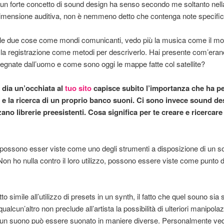
un forte concetto di sound design ha senso secondo me soltanto nell
dimensione auditiva, non è nemmeno detto che contenga note specific
le due cose come mondi comunicanti, vedo più la musica come il mon
e la registrazione come metodi per descriverlo. Hai presente com’eran
gnate dall’uomo e come sono oggi le mappe fatte col satellite?
dia un’occhiata al
tuo sito
capisce subito l’importanza che ha per
 e la ricerca di un proprio banco suoni. Ci sono invece sound de
zano librerie preesistenti. Cosa significa per te creare e ricercare 
e possono esser viste come uno degli strumenti a disposizione di un 
Non ho nulla contro il loro utilizzo, possono essere viste come punto d
tto simile all’utilizzo di presets in un synth, il fatto che quel souno sia 
ualcun’altro non preclude all’artista la possibilità di ulteriori manipolazi
 un suono può essere suonato in maniere diverse. Personalmente ved