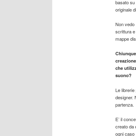
basato su 
originale 
Non vedo 
scrittura 
mappe dise
Chiunque 
creazione
che utiliz
suono?
Le libreri
designer. 
partenza.
E’ il conce
creato da q
ogni caso