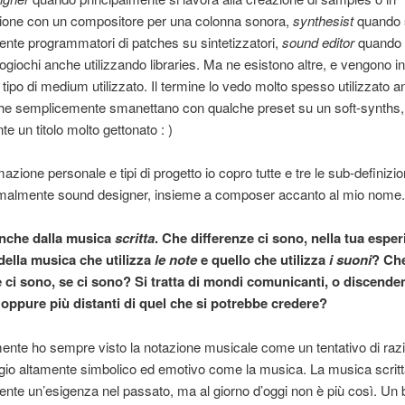
zione con un compositore per una colonna sonora,
synthesist
quando 
ente programmatori di patches su sintetizzatori,
sound editor
quando s
eogiochi anche utilizzando libraries. Ma ne esistono altre, e vengono i
l tipo di medium utilizzato. Il termine lo vedo molto spesso utilizzato 
he semplicemente smanettano con qualche preset su un soft-synths,
e un titolo molto gettonato : )
zione personale e tipi di progetto io copro tutte e tre le sub-definizio
rmalmente sound designer, insieme a composer accanto al mio nome.
anche dalla musica
scritta
. Che differenze ci sono, nella tua esper
della musica che utilizza
le note
e quello che utilizza
i suoni
? Ch
e ci sono, se ci sono? Si tratta di mondi comunicanti, o discenden
, oppure più distanti di quel che si potrebbe credere?
nte ho sempre visto la notazione musicale come un tentativo di razi
gio altamente simbolico ed emotivo come la musica. La musica scritt
nte un’esigenza nel passato, ma al giorno d’oggi non è più così. Un 