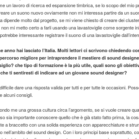
e un lavoro di ricerca ed espansione timbrica, se lo scopo del mio p
creare un suono nuovo ovviamente non mi interessa partire da un suo
ma dipende molto dal progetto, se mi viene chiesto di creare dei cluste
i non mi metto certo a farli usando una lavastoviglie come sorgente ini
potrebbe interessante registrare il suono di una lavastoviglie dall’intern
 anno hai lasciato l’Italia. Molti lettori ci scrivono chiedendo con
l percorso migliore per intraprendere il mestiere di sound designe
siglio? che tipo di formazione è la più utile, quali sono gli obiettiv
che ti sentiresti di indicare ad un giovane sound designer?
ifficile dare una risposta valida per tutti e per tutte le occasioni. Poss
e alcuni consigli.
ndo me una grossa cultura circa l’argomento, se si vuole creare qua
o sia importante conoscere quello che è già stato fatto prima, la cos
te a braccetto con una solida esperienza con apparecchiature e stru
no nell’ambito del sound design. Con i loro principi base soprattutto, c