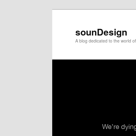
sounDesign
A blog dedicated to the world 