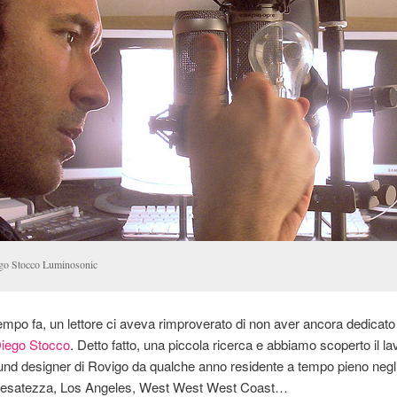
go Stocco Luminosonic
mpo fa, un lettore ci aveva rimproverato di non aver ancora dedicato
iego Stocco
. Detto fatto, una piccola ricerca e abbiamo scoperto il la
nd designer di Rovigo da qualche anno residente a tempo pieno negli
r l’esatezza, Los Angeles, West West West Coast…