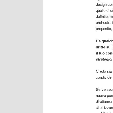
design com
quello di 
definito, 
orchestral
proposito, 
Da qualche
dritte su
il tuo con
strategici
Credo sia d
condivider
Serve seco
nuovo pens
direttamen
si utilizza