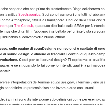
nche scoperto che ben prima del trasferimento Diego collaborava 
on la mitica
Spectrasonics
. Suoi sono i campioni che tutti noi abbiamo
re come Atmosphere, Stylus e Omnisphere. Reduce dalla creazione d
onora
per
The Conduit
, sparatutto distribuito dalla SEGA per Nintendo 
 le musiche di un film, l’abbiamo intercettato per un’intervista su soun
uindi bando ai convenevoli e buona lettura!
esso, sulle pagine di sounDesign e non solo, ci è capitato di cer
ne di sound design, o almeno di tracciare i confini di questo cam
voluzione. Cos’è per te il sound design? Ti capita mai di qualific
signe
r, e se sì, quando lo fai come lo intendi, qual’è la prima cosa
mente?
iverse interpretazioni del termine
sound designer
, il termine viene us
io per definire un professionista che lavora o crea con i suoni.
degli anni si sono distinte alcune sub-definizioni come per esempio
m
igner
quando principalmente si lavora alla creazione di samples o in