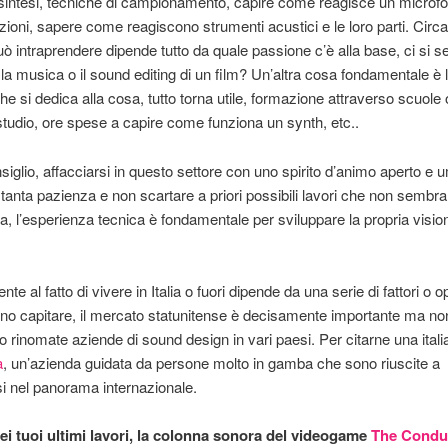
di sintesi, tecniche di campionamento, capire come reagisce un microfo
azioni, sapere come reagiscono strumenti acustici e le loro parti. Circa
ò intraprendere dipende tutto da quale passione c’è alla base, ci si s
r la musica o il sound editing di un film? Un’altra cosa fondamentale è 
he si dedica alla cosa, tutto torna utile, formazione attraverso scuole 
 studio, ore spese a capire come funziona un synth, etc..
siglio, affacciarsi in questo settore con uno spirito d’animo aperto e u
 tanta pazienza e non scartare a priori possibili lavori che non sembran
, l’esperienza tecnica è fondamentale per sviluppare la propria visio
te al fatto di vivere in Italia o fuori dipende da una serie di fattori o o
o capitare, il mercato statunitense è decisamente importante ma non 
o rinomate aziende di sound design in vari paesi. Per citarne una ital
a
, un’azienda guidata da persone molto in gamba che sono riuscite a
si nel panorama internazionale.
ei tuoi ultimi lavori, la colonna sonora del videogame
The Condu