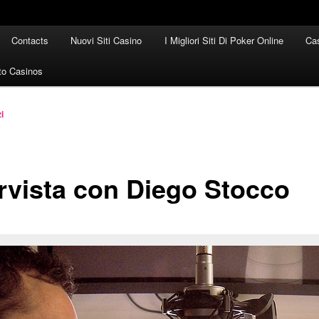
Contacts
Nuovi Siti Casino
I Migliori Siti Di Poker Online
Cas
to Casinos
i
ervista con Diego Stocco