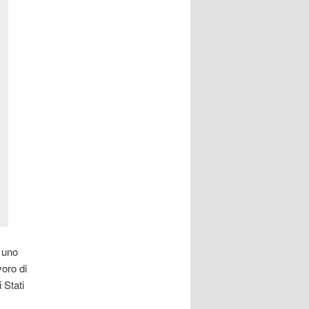
 uno
voro di
 Stati