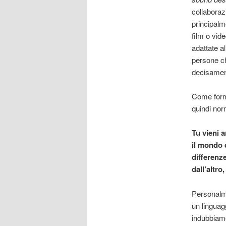
collabora
principalm
film o vid
adattate a
persone c
decisament
Come forma
quindi no
Tu vieni 
il mondo 
differenz
dall’altro
Personalme
un linguag
indubbiame