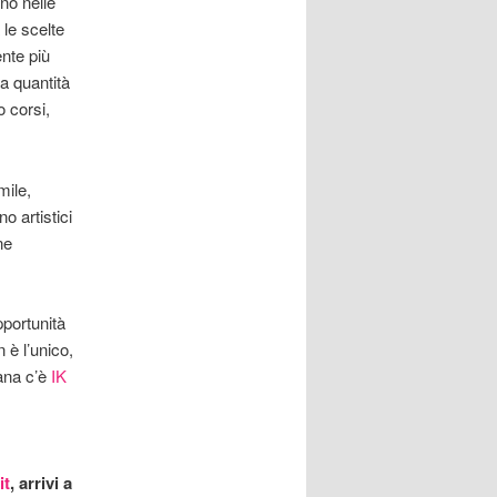
no nelle
 le scelte
ente più
la quantità
o corsi,
mile,
o artistici
ne
pportunità
è l’unico,
iana c’è
IK
it
, arrivi a