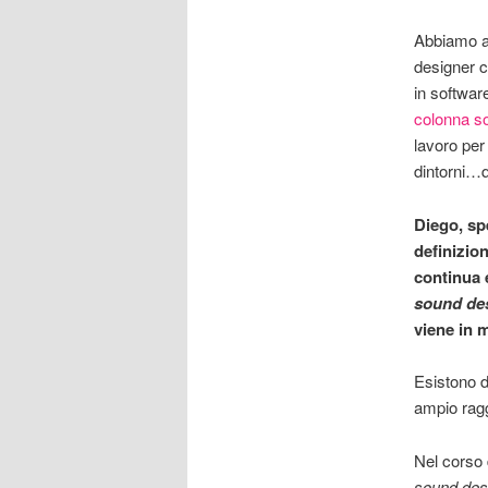
Abbiamo a
designer c
in softwa
colonna s
lavoro per
dintorni…q
Diego, sp
definizio
continua e
sound de
viene in 
Esistono d
ampio ragg
Nel corso 
sound des