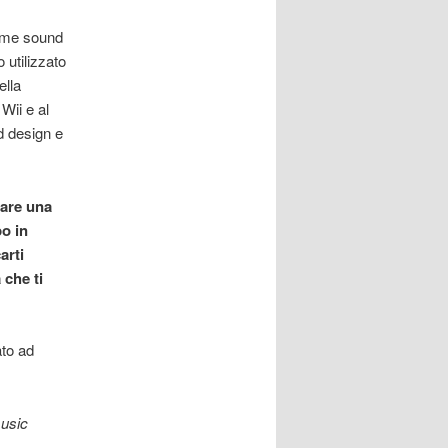
come sound
 utilizzato
ella
Wii e al
d design e
care una
po in
arti
 che ti
ato ad
usic