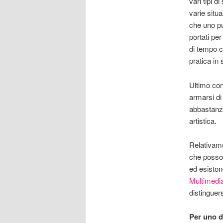
vari tipi 
varie situ
che uno pu
portati pe
di tempo c
pratica in
Ultimo con
armarsi di
abbastanza
artistica.
Relativamen
che posson
ed esiston
Multimedi
distinguer
Per uno d