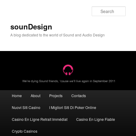
Sear
sounDesign
A blog dedicated to the world of Sound and Audio Design
Main menu
Home
About
Projects
Contacts
Skip to primary content
Skip to secondary content
Nuovi Siti Casino
I Migliori Siti Di Poker Online
Casino En Ligne Retrait Immédiat
Casino En Ligne Fiable
Crypto Casinos