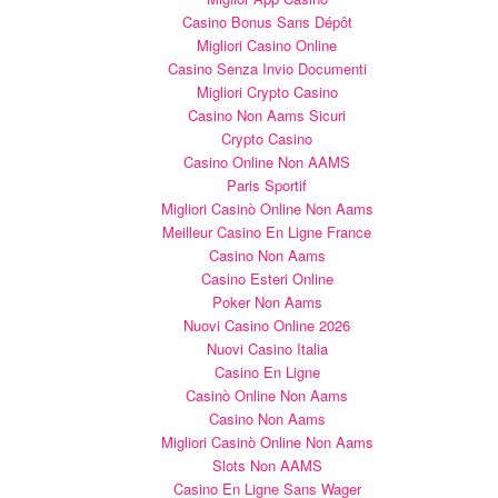
Casino Bonus Sans Dépôt
Migliori Casino Online
Casino Senza Invio Documenti
Migliori Crypto Casino
Casino Non Aams Sicuri
Crypto Casino
Casino Online Non AAMS
Paris Sportif
Migliori Casinò Online Non Aams
Meilleur Casino En Ligne France
Casino Non Aams
Casino Esteri Online
Poker Non Aams
Nuovi Casino Online 2026
Nuovi Casino Italia
Casino En Ligne
Casinò Online Non Aams
Casino Non Aams
Migliori Casinò Online Non Aams
Slots Non AAMS
Casino En Ligne Sans Wager