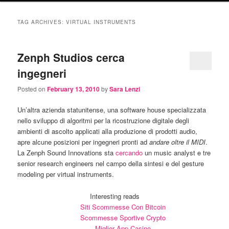
TAG ARCHIVES:
VIRTUAL INSTRUMENTS
Zenph Studios cerca
ingegneri
Posted on
February 13, 2010
by
Sara Lenzi
Un’altra azienda statunitense, una software house specializzata
nello sviluppo di algoritmi per la ricostruzione digitale degli
ambienti di ascolto applicati alla produzione di prodotti audio,
apre alcune posizioni per ingegneri pronti ad
andare oltre il MIDI
.
La Zenph Sound Innovations sta
cercando
un music analyst e tre
senior research engineers nel campo della sintesi e del gesture
modeling per virtual instruments.
Interesting reads
Siti Scommesse Con Bitcoin
Scommesse Sportive Crypto
Miglior App Casino