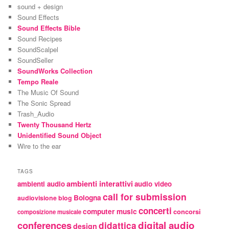
sound + design
Sound Effects
Sound Effects Bible
Sound Recipes
SoundScalpel
SoundSeller
SoundWorks Collection
Tempo Reale
The Music Of Sound
The Sonic Spread
Trash_Audio
Twenty Thousand Hertz
Unidentified Sound Object
Wire to the ear
TAGS
ambienti interattivi
ambienti audio
audio video
call for submission
Bologna
audiovisione
blog
concerti
computer music
concorsi
composizione musicale
conferences
digital audio
didattica
design