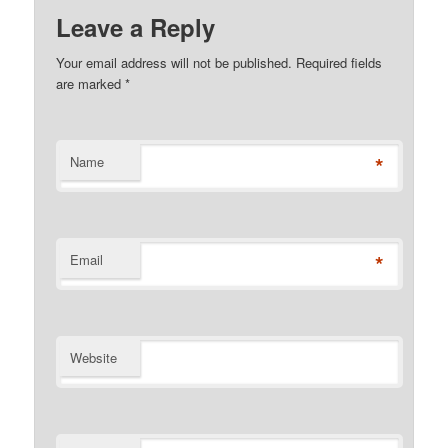
Leave a Reply
Your email address will not be published. Required fields
are marked
*
*
Name
*
Email
Website