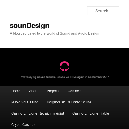
Sear
sounDesign
A blog dedicated to the world of Sound and Audio Design
Main menu
Home
About
Projects
Contacts
Skip to primary content
Skip to secondary content
Nuovi Siti Casino
I Migliori Siti Di Poker Online
Casino En Ligne Retrait Immédiat
Casino En Ligne Fiable
Crypto Casinos