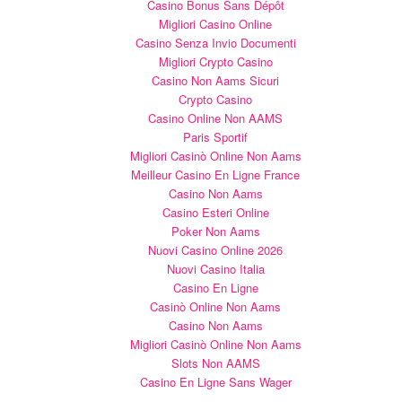
Casino Bonus Sans Dépôt
Migliori Casino Online
Casino Senza Invio Documenti
Migliori Crypto Casino
Casino Non Aams Sicuri
Crypto Casino
Casino Online Non AAMS
Paris Sportif
Migliori Casinò Online Non Aams
Meilleur Casino En Ligne France
Casino Non Aams
Casino Esteri Online
Poker Non Aams
Nuovi Casino Online 2026
Nuovi Casino Italia
Casino En Ligne
Casinò Online Non Aams
Casino Non Aams
Migliori Casinò Online Non Aams
Slots Non AAMS
Casino En Ligne Sans Wager