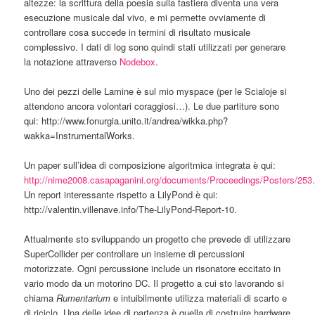
altezze: la scrittura della poesia sulla tastiera diventa una vera
esecuzione musicale dal vivo, e mi permette ovviamente di
controllare cosa succede in termini di risultato musicale
complessivo. I dati di log sono quindi stati utilizzati per generare
la notazione attraverso
Nodebox
.
Uno dei pezzi delle Lamine è sul mio myspace (per le Scialoje si
attendono ancora volontari coraggiosi…). Le due partiture sono
qui: http://www.fonurgia.unito.it/andrea/wikka.php?
wakka=InstrumentalWorks.
Un paper sull’idea di composizione algoritmica integrata è qui:
http://nime2008.casapaganini.org/documents/Proceedings/Posters/253.
Un report interessante rispetto a LilyPond è qui:
http://valentin.villenave.info/The-LilyPond-Report-10.
Attualmente sto sviluppando un progetto che prevede di utilizzare
SuperCollider per controllare un insieme di percussioni
motorizzate. Ogni percussione include un risonatore eccitato in
vario modo da un motorino DC. Il progetto a cui sto lavorando si
chiama
Rumentarium
e intuibilmente utilizza materiali di scarto e
di riciclo. Una delle idee di partenza è quella di costruire hardware