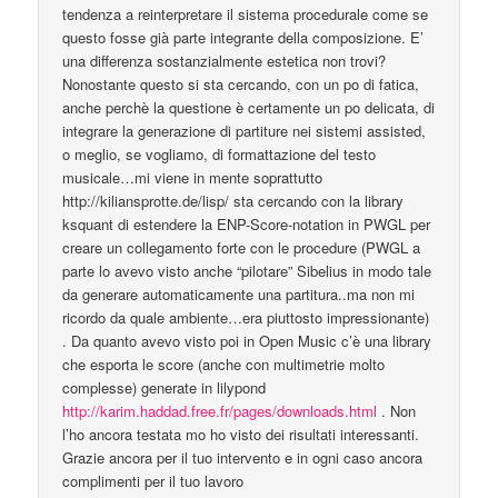
tendenza a reinterpretare il sistema procedurale come se
questo fosse già parte integrante della composizione. E’
una differenza sostanzialmente estetica non trovi?
Nonostante questo si sta cercando, con un po di fatica,
anche perchè la questione è certamente un po delicata, di
integrare la generazione di partiture nei sistemi assisted,
o meglio, se vogliamo, di formattazione del testo
musicale…mi viene in mente soprattutto
http://kiliansprotte.de/lisp/ sta cercando con la library
ksquant di estendere la ENP-Score-notation in PWGL per
creare un collegamento forte con le procedure (PWGL a
parte lo avevo visto anche “pilotare” Sibelius in modo tale
da generare automaticamente una partitura..ma non mi
ricordo da quale ambiente…era piuttosto impressionante)
. Da quanto avevo visto poi in Open Music c’è una library
che esporta le score (anche con multimetrie molto
complesse) generate in lilypond
http://karim.haddad.free.fr/pages/downloads.html
. Non
l’ho ancora testata mo ho visto dei risultati interessanti.
Grazie ancora per il tuo intervento e in ogni caso ancora
complimenti per il tuo lavoro