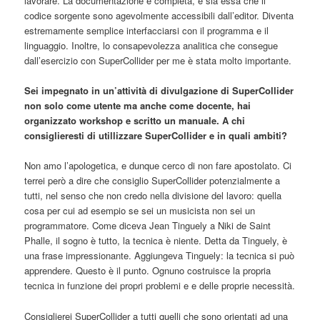
lavorare. La documentazione è completa, e sia essa che il
codice sorgente sono agevolmente accessibili dall’editor. Diventa
estremamente semplice interfacciarsi con il programma e il
linguaggio. Inoltre, lo consapevolezza analitica che consegue
dall’esercizio con SuperCollider per me è stata molto importante.
Sei impegnato in un’attività di divulgazione di SuperCollider
non solo come utente ma anche come docente, hai
organizzato workshop e scritto un manuale. A chi
consiglieresti di utillizzare SuperCollider e in quali ambiti?
Non amo l’apologetica, e dunque cerco di non fare apostolato. Ci
terrei però a dire che consiglio SuperCollider potenzialmente a
tutti, nel senso che non credo nella divisione del lavoro: quella
cosa per cui ad esempio se sei un musicista non sei un
programmatore. Come diceva Jean Tinguely a Niki de Saint
Phalle, il sogno è tutto, la tecnica è niente. Detta da Tinguely, è
una frase impressionante. Aggiungeva Tinguely: la tecnica si può
apprendere. Questo è il punto. Ognuno costruisce la propria
tecnica in funzione dei propri problemi e e delle proprie necessità.
Consiglierei SuperCollider a tutti quelli che sono orientati ad una