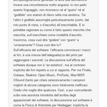
invece una circonferenza molto angusta: io non parlo
questo linguaggio, non riconosco né al “gusto” né al
“godibile” uno statuto di rilevo nella mia estetica. Tra
l’altro il godibile assomiglia pericolosamente (certo, dal
mio punto di vista, o d’ascolto) all’orecchiabile. E si
potrebbe ragionare su come è fatto questo orecchio che
orecchia, sull’orecchiare come modalità d’ascolto.
Insomma, cosa vuol dire “godere” con “gusto” e
“umanamente”? Cosa vuoi dire tu?
Sull’efficacia del software: l’efficacia commisura i mezzi
ai fini, è una misura dell’adeguatezza dei primi per
raggiungere i secondi. La discussione sull’efficia del
software dunque non è “an-estetica”, ma al contrario
implicita dei fini rispetto a cui si rapporta. Per me Finale,
Cubase, Reaktor, Open Music, ProTools, Max/MSP,
CSound (tanto per citare ostensivamente i campioni
migliori di alcune categorie) sono totalmente inefficaci.
Credo che voglia dire qualcosa. Così, e pur concordando
sulla noia assoluta introdotta dall’acribia degli
appassionati del software, la discusssione sul software è
come la Fisica di Aristotele per Heidegger: implicita la