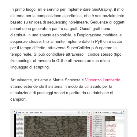
In primo luogo, mi è servito per implementare GeoGraphy, il mio
sistema per la composizione algoritmica, che è sostanzialmente
basato su un’idea di sequencing non-lineare. Sequenze di oggetti
sonori sono generate a partire da grafi. Questi grafi sono
distribuiti in uno spazio esplorabile, e l’esplorazione modifica le
sequenze stesse. Inizialmente implementato in Python e usato
per il tempo differito, attraverso SuperCollider può operare in
tempo reale. Si può controllare attraverso il codice stesso (tipo
live coding), attraverso la GUI e attraverso un suo micro-
linguaggio di scripting.
Attualmente, insieme a Mattia Schirosa e
Vincenzo Lombardo
,
stiamo estendendo il sistema in modo da utilizzarlo per la
simulazione di paesaggi sonori a partire da un database di
campioni.