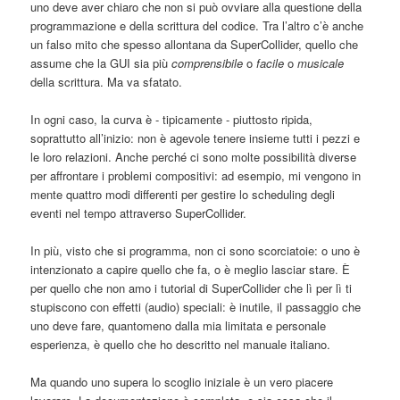
uno deve aver chiaro che non si può ovviare alla questione della
programmazione e della scrittura del codice. Tra l’altro c’è anche
un falso mito che spesso allontana da SuperCollider, quello che
assume che la GUI sia più
comprensibile
o
facile
o
musicale
della scrittura. Ma va sfatato.
In ogni caso, la curva è - tipicamente - piuttosto ripida,
soprattutto all’inizio: non è agevole tenere insieme tutti i pezzi e
le loro relazioni. Anche perché ci sono molte possibilità diverse
per affrontare i problemi compositivi: ad esempio, mi vengono in
mente quattro modi differenti per gestire lo scheduling degli
eventi nel tempo attraverso SuperCollider.
In più, visto che si programma, non ci sono scorciatoie: o uno è
intenzionato a capire quello che fa, o è meglio lasciar stare. È
per quello che non amo i tutorial di SuperCollider che lì per lì ti
stupiscono con effetti (audio) speciali: è inutile, il passaggio che
uno deve fare, quantomeno dalla mia limitata e personale
esperienza, è quello che ho descritto nel manuale italiano.
Ma quando uno supera lo scoglio iniziale è un vero piacere