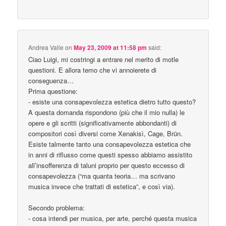
Andrea Valle
on
May 23, 2009 at 11:58 pm
said:
Ciao Luigi, mi costringi a entrare nel merito di motle
questioni. E allora temo che vi annoierete di
conseguenza…
Prima questione:
- esiste una consapevolezza estetica dietro tutto questo?
A questa domanda rispondono (più che il mio nulla) le
opere e gli scritti (significativamente abbondanti) di
compositori così diversi come Xenakisì, Cage, Brün.
Esiste talmente tanto una consapevolezza estetica che
in anni di riflusso come questi spesso abbiamo assistito
all’insofferenza di taluni proprio per questo eccesso di
consapevolezza (“ma quanta teoria… ma scrivano
musica invece che trattati di estetica”, e così via).
Secondo problema:
- cosa intendi per musica, per arte, perché questa musica