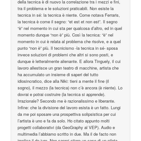
della tecnica è di nuovo la correlazione tra i mezzi e fini,
tra il problema e le soluzioni praticabili. Non esiste la
tecnica in sé: la tecnica è niente. Come notava Ferraris,
la tecnica è come il segno: “et est et non est”. Il segno
“è” nel momento in cui sta per qualcosa d’altro, ed in quel
momento dunque “non è” più. Così la tecnica: “è” nel
momento in cui è relata al problema che risolve, e a quel
punto “non è” più. Il tecnicismo -la tecnica in sé- sposa
invece soluzioni di problemi che altri si sono posti, e
dunque è letteralmente alienante. E allora Tinguely, il cui
lavoro allestisce un gran teatro di macchine, artista che
ha accumulato un insieme di saperi del tutto
idiosincratico, dice alla Niki: tieni a mente il fine (il
sogno), il mezzo (la tecnica) non c’è ancora (è niente). Lo
dovrai e potrai costruire (la tecnica si apprende).
Irrazionale? Secondo me è razionalissimo e liberante.
Infine: che la divisione del lavoro esista è un fatto. Lungi
da me poi sposare una prospettiva solipsistica per cui
l’artista è uno e fa da solo. Ho citato appunto molti
progetti collaborativi (da GeoGraphy al VEP). Audio e
multimedia l’abbiamo scritto in due. Ma il de facto non
implica il de iure. Non saprei citare un caso di un pilota