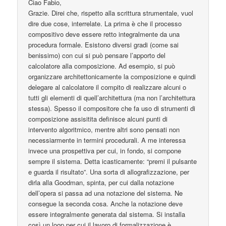
Ciao Fabio,
Grazie. Direi che, rispetto alla scrittura strumentale, vuol
dire due cose, interrelate. La prima è che il processo
compositivo deve essere retto integralmente da una
procedura formale. Esistono diversi gradi (come sai
benissimo) con cui si può pensare l’apporto del
calcolatore alla composizione. Ad esempio, si può
organizzare architettonicamente la composizione e quindi
delegare al calcolatore il compito di realizzare alcuni o
tutti gli elementi di quell’architettura (ma non l’architettura
stessa). Spesso il compositore che fa uso di strumenti di
composizione assisitita definisce alcuni punti di
intervento algoritmico, mentre altri sono pensati non
necessiarmente in termini procedurali. A me interessa
invece una prospettiva per cui, in fondo, si compone
sempre il sistema. Detta icasticamente: “premi il pulsante
e guarda il risultato”. Una sorta di allografizzazione, per
dirla alla Goodman, spinta, per cui dalla notazione
dell’opera si passa ad una notazione del sistema. Ne
consegue la seconda cosa. Anche la notazione deve
essere integralmente generata dal sistema. Si installa
così un loop per cui il lavoro di formalizzazione è