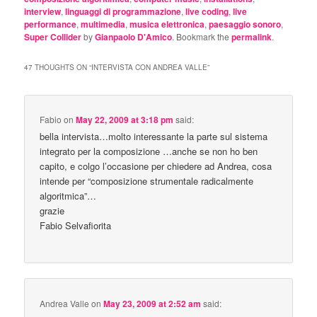
interview
,
linguaggi di programmazione
,
live coding
,
live
performance
,
multimedia
,
musica elettronica
,
paesaggio sonoro
,
Super Collider
by
Gianpaolo D'Amico
. Bookmark the
permalink
.
47 THOUGHTS ON “
INTERVISTA CON ANDREA VALLE
”
Fabio
on
May 22, 2009 at 3:18 pm
said:
bella intervista…molto interessante la parte sul sistema
integrato per la composizione …anche se non ho ben
capito, e colgo l’occasione per chiedere ad Andrea, cosa
intende per “composizione strumentale radicalmente
algoritmica”…
grazie
Fabio Selvafiorita
Andrea Valle
on
May 23, 2009 at 2:52 am
said: