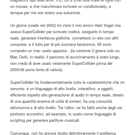
un mouse, e che macchinoso scrivere un condizionale), e
dunque per me non erano una soluzione.
Un giorno (credo nel 2002) ho visto il mio amico Hairi Vogel che
usava SuperCollider per scrivere codice, eseguirlo in tempo
reale, generare interfacce grafiche, connettersi in rete con altri
computer, e il tutto per di più suonava benissimo. Mi sono
comprato un mac usato apposta…(la versione 2 girava solo su
Mac Os9). In realtà, il percorso di avvicinamento è stato lungo,
non credo di aver usato veramente SuperCollider prima del
2005/06 (sono lento di natura).
SuperCollider ha fondamentalmente tutte le caratteristiche che mi
servono: è un linguaggio di alto livello, interattivo, a oggetti,
efficiente rispetto alla generazione di audio in tempo reale, dotato
di una quantità enorme di unità di sintesi, ha una comunità
attivissima e di alto livello. Tra l’altro, ne ho fatto anche degli usi
piuttosto eccentrici: ad esempio, lo usato come linguaggio di
scripting per generare partiture musicali.
Comunque, non ho ancora risolto definitivamente il problema