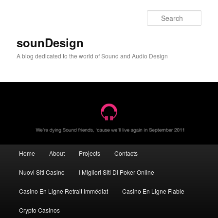
Sear
sounDesign
A blog dedicated to the world of Sound and Audio Design
Main menu
Home
About
Projects
Contacts
Skip to primary content
Skip to secondary content
Nuovi Siti Casino
I Migliori Siti Di Poker Online
Casino En Ligne Retrait Immédiat
Casino En Ligne Fiable
Crypto Casinos