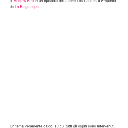
di
Andrew Bird
in un episodio della serie Les Concert a Emporter
de
La Blogoteque
.
Un tema veramente caldo, su cui tutti gli ospiti sono intervenuti,