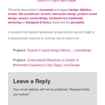
Casino En Ligne Sans Wager
This entry was posted in
recensioni
and tagged
design
,
didattica
,
events
,
film soundtrack
,
incontri
,
interaction design
,
product sound
design
,
sensori
,
sound design
,
strumenti non tradizionali
,
workshop
by
Gianpaolo D'Amico
. Bookmark the
permalink
.
2 THOUGHTS ON “
REPORT WORKSHOP SOUND DESIGN: NUOVE FORME DI
COMUNICAZIONE CREATIVA AL FESTIVAL DELLA CREATIVITÀ
”
Pingback:
Quando il sound design fallisce… | sounDesign
Pingback:
L’International Workshop on Quality of
Multimedia Experience a San Diego | sounDesign
Leave a Reply
Your email address will not be published. Required fields
are marked
*