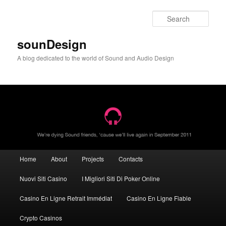
Sear
sounDesign
A blog dedicated to the world of Sound and Audio Design
Main menu
Home
About
Projects
Contacts
Skip to primary content
Skip to secondary content
Nuovi Siti Casino
I Migliori Siti Di Poker Online
Casino En Ligne Retrait Immédiat
Casino En Ligne Fiable
Crypto Casinos