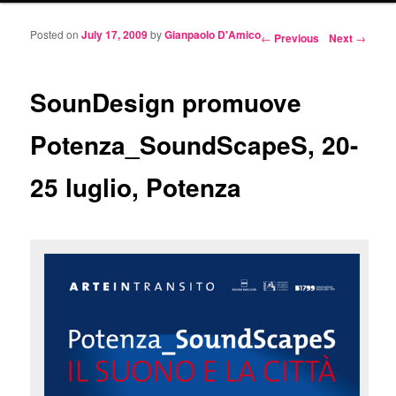
Posted on
July 17, 2009
by
Gianpaolo D'Amico
Post navigation
←
Previous
Next
→
SounDesign promuove
Potenza_SoundScapeS, 20-
25 luglio, Potenza