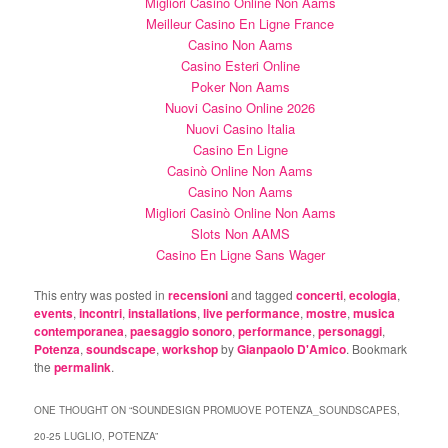
Migliori Casinò Online Non Aams
Meilleur Casino En Ligne France
Casino Non Aams
Casino Esteri Online
Poker Non Aams
Nuovi Casino Online 2026
Nuovi Casino Italia
Casino En Ligne
Casinò Online Non Aams
Casino Non Aams
Migliori Casinò Online Non Aams
Slots Non AAMS
Casino En Ligne Sans Wager
This entry was posted in
recensioni
and tagged
concerti
,
ecologia
,
events
,
incontri
,
installations
,
live performance
,
mostre
,
musica
contemporanea
,
paesaggio sonoro
,
performance
,
personaggi
,
Potenza
,
soundscape
,
workshop
by
Gianpaolo D'Amico
. Bookmark
the
permalink
.
ONE THOUGHT ON “
SOUNDESIGN PROMUOVE POTENZA_SOUNDSCAPES,
20-25 LUGLIO, POTENZA
”