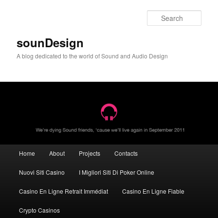
Sear
sounDesign
A blog dedicated to the world of Sound and Audio Design
Main menu
Home
About
Projects
Contacts
Skip to primary content
Skip to secondary content
Nuovi Siti Casino
I Migliori Siti Di Poker Online
Casino En Ligne Retrait Immédiat
Casino En Ligne Fiable
Crypto Casinos