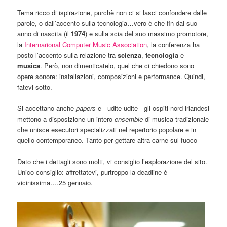
Tema ricco di ispirazione, purchè non ci si lasci confondere dalle
parole, o dall’accento sulla tecnologia…vero è che fin dal suo
anno di nascita (il
1974
) e sulla scia del suo massimo promotore,
la
Internarional Computer Music Association
, la conferenza ha
posto l’accento sulla relazione tra
scienza
,
tecnologia
e
musica
. Però, non dimenticatelo, quel che ci chiedono sono
opere sonore: installazioni, composizioni e performance. Quindi,
fatevi sotto.
Si accettano anche
papers
e - udite udite - gli ospiti nord irlandesi
mettono a disposizione un intero
ensemble
di musica tradizionale
che unisce esecutori specializzati nel repertorio popolare e in
quello contemporaneo. Tanto per gettare altra carne sul fuoco
Dato che i dettagli sono molti, vi consiglio l’esplorazione del sito.
Unico consiglio: affrettatevi, purtroppo la deadline è
vicinissima….25 gennaio.