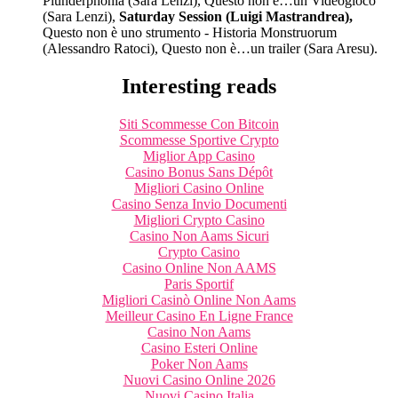
Plunderphonia (Sara Lenzi), Questo non è…un Videogioco
(Sara Lenzi),
Saturday Session (Luigi Mastrandrea),
Questo non è uno strumento - Historia Monstruorum
(Alessandro Ratoci), Questo non è…un trailer (Sara Aresu).
Interesting reads
Siti Scommesse Con Bitcoin
Scommesse Sportive Crypto
Miglior App Casino
Casino Bonus Sans Dépôt
Migliori Casino Online
Casino Senza Invio Documenti
Migliori Crypto Casino
Casino Non Aams Sicuri
Crypto Casino
Casino Online Non AAMS
Paris Sportif
Migliori Casinò Online Non Aams
Meilleur Casino En Ligne France
Casino Non Aams
Casino Esteri Online
Poker Non Aams
Nuovi Casino Online 2026
Nuovi Casino Italia