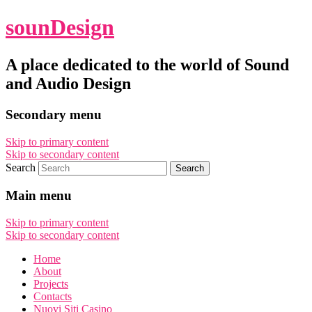
sounDesign
A place dedicated to the world of Sound
and Audio Design
Secondary menu
Skip to primary content
Skip to secondary content
Search
Main menu
Skip to primary content
Skip to secondary content
Home
About
Projects
Contacts
Nuovi Siti Casino