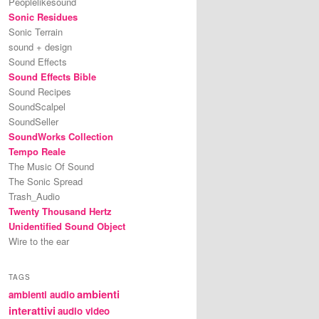
Peoplelikesound
Sonic Residues
Sonic Terrain
sound + design
Sound Effects
Sound Effects Bible
Sound Recipes
SoundScalpel
SoundSeller
SoundWorks Collection
Tempo Reale
The Music Of Sound
The Sonic Spread
Trash_Audio
Twenty Thousand Hertz
Unidentified Sound Object
Wire to the ear
TAGS
ambienti
ambienti audio
interattivi
audio video