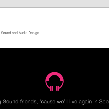
of Sound and Audio Design