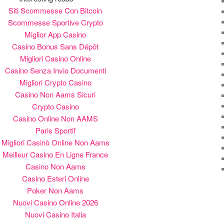
Siti Scommesse Con Bitcoin
Scommesse Sportive Crypto
Miglior App Casino
Casino Bonus Sans Dépôt
Migliori Casino Online
Casino Senza Invio Documenti
Migliori Crypto Casino
Casino Non Aams Sicuri
Crypto Casino
Casino Online Non AAMS
Paris Sportif
Migliori Casinò Online Non Aams
Meilleur Casino En Ligne France
Casino Non Aams
Casino Esteri Online
Poker Non Aams
Nuovi Casino Online 2026
Nuovi Casino Italia