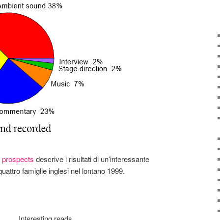
d prospects
descrive i risultati di un’interessante
uattro famiglie inglesi nel lontano 1999.
Interesting reads