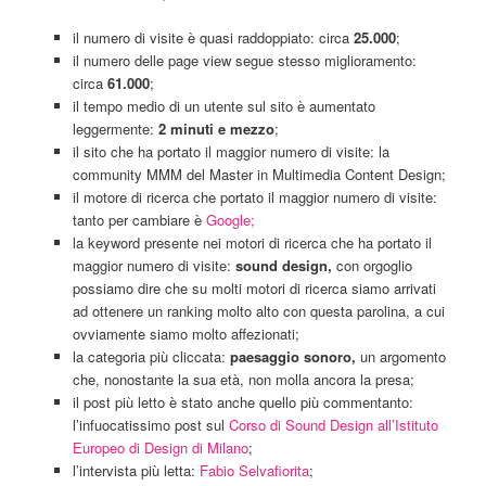
il numero di visite è quasi raddoppiato: circa
25.000
;
il numero delle page view segue stesso miglioramento:
circa
61.000
;
il tempo medio di un utente sul sito è aumentato
leggermente:
2 minuti e mezzo
;
il sito che ha portato il maggior numero di visite: la
community MMM del Master in Multimedia Content Design;
il motore di ricerca che portato il maggior numero di visite:
tanto per cambiare è
Google;
la keyword presente nei motori di ricerca che ha portato il
maggior numero di visite:
sound design,
con orgoglio
possiamo dire che su molti motori di ricerca siamo arrivati
ad ottenere un ranking molto alto con questa parolina, a cui
ovviamente siamo molto affezionati;
la categoria più cliccata:
paesaggio sonoro,
un argomento
che, nonostante la sua età, non molla ancora la presa;
il post più letto è stato anche quello più commentanto:
l’infuocatissimo post sul
Corso di Sound Design all’Istituto
Europeo di Design di Milano
;
l’intervista più letta:
Fabio Selvafiorita
;