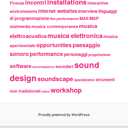
installations
incontri
interactive
Firenze
internet websites
interview
environments
linguaggi
di programmazione
MAX/MSP
live performance
musica
multimedia
musica contemporanea
musica elettronica
elettroacustica
musica
opportunities
paesaggio
sperimentale
sonoro
performance
personaggi
progettazione
sound
software
soundart
sonorizzazione
design
soundscape
strumenti
spazialization
workshop
non tradizionali
video
Proudly powered by WordPress