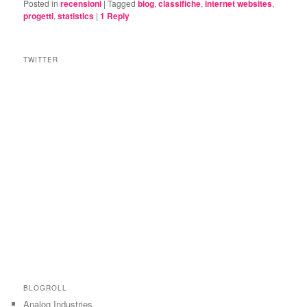
Posted in
recensioni
|
Tagged
blog
,
classifiche
,
internet websites
,
progetti
,
statistics
|
1
Reply
TWITTER
BLOGROLL
Analog Industries