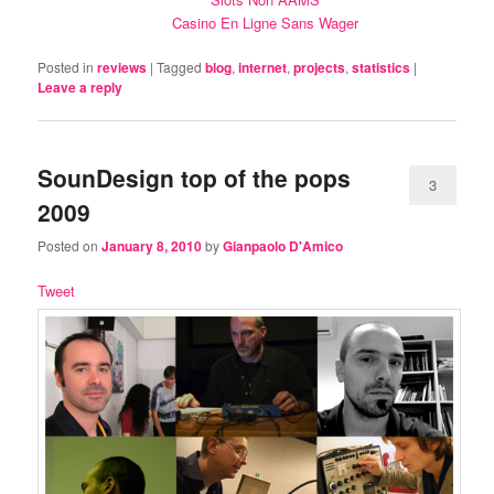
Casino En Ligne Sans Wager
Posted in
reviews
|
Tagged
blog
,
internet
,
projects
,
statistics
|
Leave a reply
SounDesign top of the pops
3
2009
Posted on
January 8, 2010
by
Gianpaolo D'Amico
Tweet