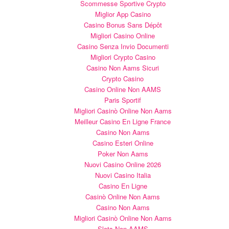
Scommesse Sportive Crypto
Miglior App Casino
Casino Bonus Sans Dépôt
Migliori Casino Online
Casino Senza Invio Documenti
Migliori Crypto Casino
Casino Non Aams Sicuri
Crypto Casino
Casino Online Non AAMS
Paris Sportif
Migliori Casinò Online Non Aams
Meilleur Casino En Ligne France
Casino Non Aams
Casino Esteri Online
Poker Non Aams
Nuovi Casino Online 2026
Nuovi Casino Italia
Casino En Ligne
Casinò Online Non Aams
Casino Non Aams
Migliori Casinò Online Non Aams
Slots Non AAMS