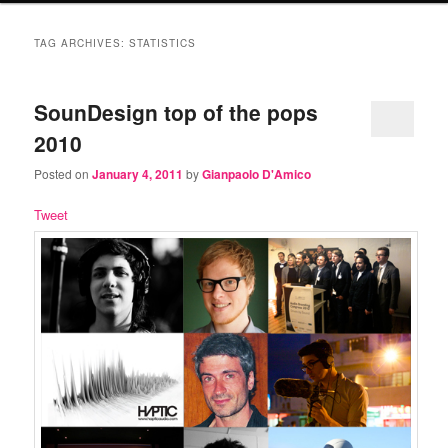
TAG ARCHIVES:
STATISTICS
SounDesign top of the pops
2010
Posted on
January 4, 2011
by
Gianpaolo D'Amico
Tweet